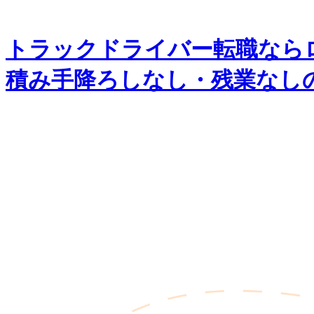
内
容
を
トラックドライバー転職なら
ス
キ
積み手降ろしなし・残業なし
ッ
プ