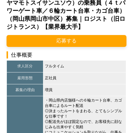
ヤマモトスイサンユソウ）の乗務員（４ｔパ
ワーゲート車／６輪カート台車・カゴ台車）
（岡山県岡山市中区）募集｜ロジスト（旧ロ
ジトランス）【業界最大手】
応募する
仕事概要
求人区分
フルタイム
雇用形態
正社員
募集の理由
増員
・岡山県内店舗様への６輪カート台車、カゴ
台車によるルート配送
◎決まったルートをまわる、とてもシンプル
な仕事です！
◎配送先がほぼ固定なので、お客様先に顔な
じみも出来やすく気軽
にコミュニケーションを取りながら、仕事を