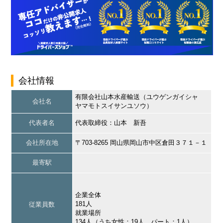
会社情報
有限会社山本水産輸送（ユウゲンガイシャ
会社名
ヤマモトスイサンユソウ）
代表者名
代表取締役：山本 新吾
会社所在地
〒703-8265 岡山県岡山市中区倉田３７１－１
最寄駅
企業全体
181人
従業員数
就業場所
134人（うち女性：19人、パート：1人）