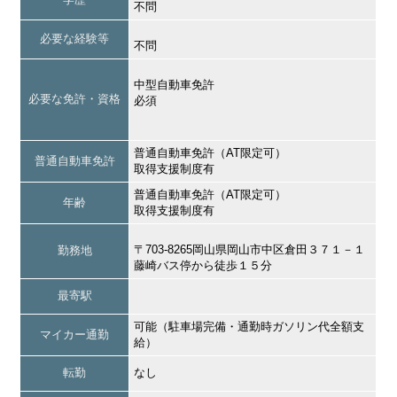
不問
必要な経験等
不問
中型自動車免許
必要な免許・資格
必須
普通自動車免許（AT限定可）
普通自動車免許
取得支援制度有
普通自動車免許（AT限定可）
年齢
取得支援制度有
〒703-8265岡山県岡山市中区倉田３７１－１
勤務地
藤崎バス停から徒歩１５分
最寄駅
可能（駐車場完備・通勤時ガソリン代全額支
マイカー通勤
給）
転勤
なし