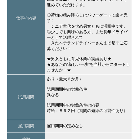
進めていただけます。
◎荷物の積み降ろしはパワーゲートで楽々完
仕事の内容
了！
シニア世代を含め男女ともに活躍中です。
◎少しでも興味のある方、また長年ドライバ
ーとして活躍されて
きたベテランドライバーさんまで是非ご応
募ください！
★男女ともに育児休業の実績あり★
★あなたの“新しい一歩”を当社からスタートし
ませんか！★
あり（最大６か月）
試用期間中の労働条件
異なる
試用期間
試用期間中の労働条件の内容
時給：８９２円（期間の短縮の可能性あり）
雇用期間
雇用期間の定めなし
学歴