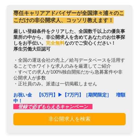
専任キャリアアドバイザーが全国津々浦々のこ
こだけの非公開求人、コッソリ教えます！
厳しい登録条件をクリアした、全国数千以上の優良事
業所の中から、非公開求人を含めてあなたのお仕事探
しをお手伝い。
完全無料
なのでご安心ください！
厚生労働大臣認可
・全国の運送会社の売上／給与データベースを活用す
ることでホワイトな求人のみを厳選してご紹介
・すべての求人が100%独自開拓だから急募案件や非
公開求人が多数
・正社員のみ。派遣は一切掲載しません
お祝い金 【5万円】▶︎【7万円】［期間限定］ 増額
中！
登録で必ずもらえるキャンペーン
非公開求人を検索