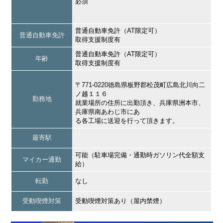
必須
普通自動車免許（AT限定可）
普通自動車免許
取得支援制度有
普通自動車免許（AT限定可）
年齢
取得支援制度有
〒771-0220徳島県板野郡松茂町広島北川向二
ノ越１１６
勤務地
就業場所の住所に出勤頂き、兵庫県洲本市、
兵庫県南あわじ市にあ
る各工場に送迎を行って頂きます。
最寄駅
可能（駐車場完備・通勤時ガソリン代全額支
マイカー通勤
給）
転勤
なし
受動喫煙対策
受動喫煙対策あり（屋内禁煙）