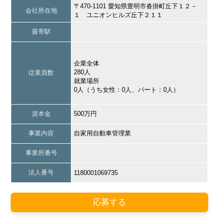
〒470-1101 愛知県豊明市沓掛町丘下１２－
会社所在地
１ ユニオンヒルズ丘下２１１
最寄駅
企業全体
280人
従業員数
就業場所
0人（うち女性：0人、パート：0人）
資本金
500万円
事業内容
自家用自動車管理業
事業所番号
法人番号
1180001069735
応募する