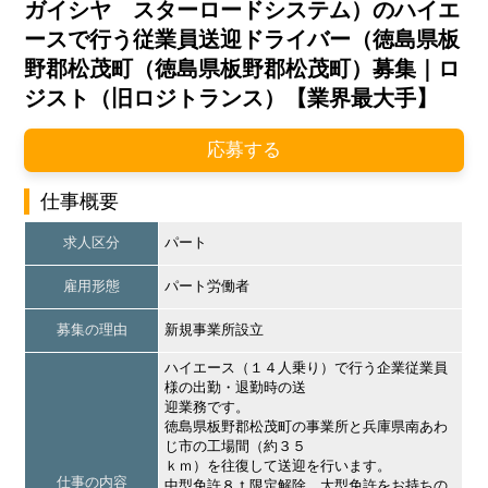
ガイシヤ スターロードシステム）のハイエ
ースで行う従業員送迎ドライバー（徳島県板
野郡松茂町（徳島県板野郡松茂町）募集｜ロ
ジスト（旧ロジトランス）【業界最大手】
応募する
仕事概要
求人区分
パート
雇用形態
パート労働者
募集の理由
新規事業所設立
ハイエース（１４人乗り）で行う企業従業員
様の出勤・退勤時の送
迎業務です。
徳島県板野郡松茂町の事業所と兵庫県南あわ
じ市の工場間（約３５
ｋｍ）を往復して送迎を行います。
仕事の内容
中型免許８ｔ限定解除、大型免許をお持ちの