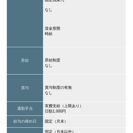
なし
賃金形態
時給
昇給制度
昇給
なし
賞与制度の有無
賞与
なし
実費支給（上限あり）
通勤手当
日額1,000円
給与の締め日
固定（月末）
固定（月末以外）