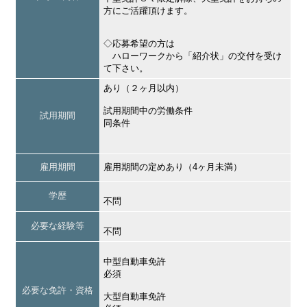
方にご活躍頂けます。
◇応募希望の方は
ハローワークから「紹介状」の交付を受け
て下さい。
あり（２ヶ月以内）
試用期間中の労働条件
試用期間
同条件
雇用期間
雇用期間の定めあり（4ヶ月未満）
学歴
不問
必要な経験等
不問
中型自動車免許
必須
必要な免許・資格
大型自動車免許