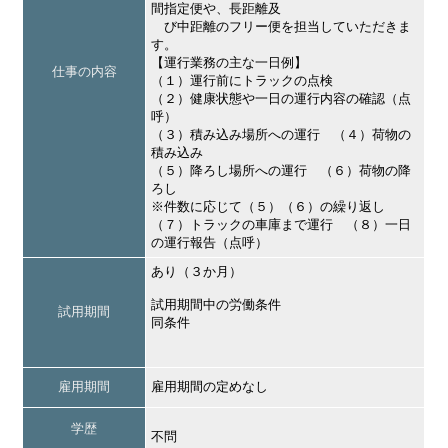
間指定便や、長距離及
び中距離のフリー便を担当していただきま
す。
【運行業務の主な一日例】
仕事の内容
（１）運行前にトラックの点検
（２）健康状態や一日の運行内容の確認（点
呼）
（３）積み込み場所への運行 （４）荷物の
積み込み
（５）降ろし場所への運行 （６）荷物の降
ろし
※件数に応じて（５）（６）の繰り返し
（７）トラックの車庫まで運行 （８）一日
の運行報告（点呼）
あり（３か月）
試用期間中の労働条件
試用期間
同条件
雇用期間
雇用期間の定めなし
学歴
不問