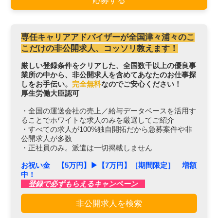
応募する
専任キャリアアドバイザーが全国津々浦々のこ
こだけの非公開求人、コッソリ教えます！
厳しい登録条件をクリアした、全国数千以上の優良事
業所の中から、非公開求人を含めてあなたのお仕事探
しをお手伝い。
完全無料
なのでご安心ください！
厚生労働大臣認可
・全国の運送会社の売上／給与データベースを活用す
ることでホワイトな求人のみを厳選してご紹介
・すべての求人が100%独自開拓だから急募案件や非
公開求人が多数
・正社員のみ。派遣は一切掲載しません
お祝い金 【5万円】▶︎【7万円】［期間限定］ 増額
中！
登録で必ずもらえるキャンペーン
非公開求人を検索