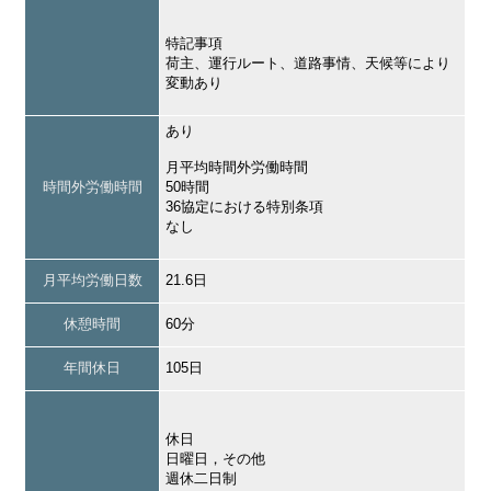
特記事項
荷主、運行ルート、道路事情、天候等により
変動あり
あり
月平均時間外労働時間
時間外労働時間
50時間
36協定における特別条項
なし
月平均労働日数
21.6日
休憩時間
60分
年間休日
105日
休日
日曜日，その他
週休二日制