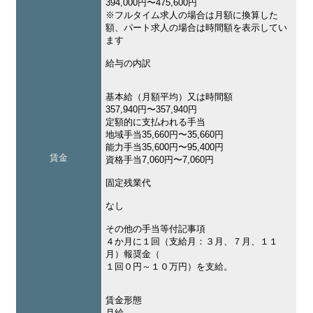
394,000円〜475,600円
※フルタイム求人の場合は月額に換算した
額、パート求人の場合は時間額を表示してい
ます
給与の内訳
基本給（月額平均）又は時間額
357,940円〜357,940円
定額的に支払われる手当
地域手当35,660円〜35,660円
能力手当35,600円〜95,400円
賃金
資格手当7,060円〜7,060円
固定残業代
なし
その他の手当等付記事項
４か月に１回（支給月：３月、７月、１１
月）報奨金（
１回０円～１０万円）を支給。
賃金形態
月給