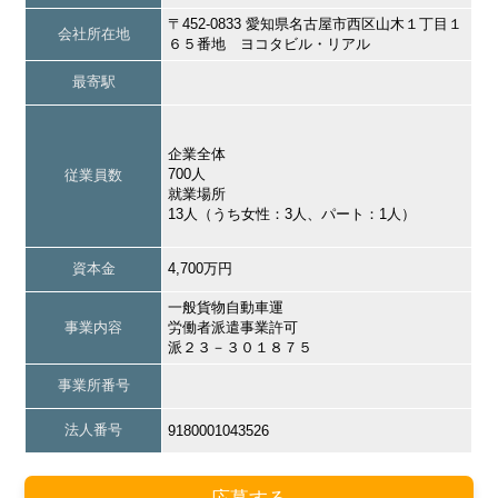
〒452-0833 愛知県名古屋市西区山木１丁目１
会社所在地
６５番地 ヨコタビル・リアル
最寄駅
企業全体
700人
従業員数
就業場所
13人（うち女性：3人、パート：1人）
資本金
4,700万円
一般貨物自動車運
事業内容
労働者派遣事業許可
派２３－３０１８７５
事業所番号
法人番号
9180001043526