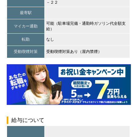
－２２
最寄駅
可能（駐車場完備・通勤時ガソリン代全額支
マイカー通勤
給）
転勤
なし
受動喫煙対策
受動喫煙対策あり（屋内禁煙）
給与について