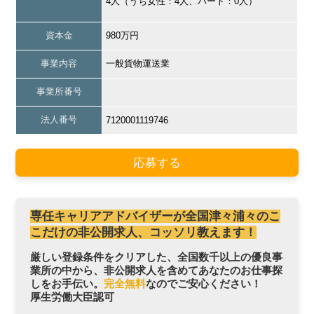
4人（うち女性：4人、パート：0人）
資本金
980万円
事業内容
一般貨物運送業
事業所番号
法人番号
7120001119746
応募する
専任キャリアアドバイザーが全国津々浦々のこ
こだけの非公開求人、コッソリ教えます！
厳しい登録条件をクリアした、全国数千以上の優良事
業所の中から、非公開求人を含めてあなたのお仕事探
しをお手伝い。
完全無料
なのでご安心ください！
厚生労働大臣認可