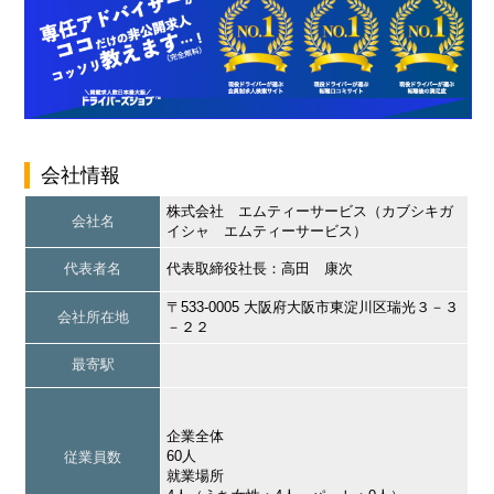
会社情報
株式会社 エムティーサービス（カブシキガ
会社名
イシャ エムティーサービス）
代表者名
代表取締役社長：高田 康次
〒533-0005 大阪府大阪市東淀川区瑞光３－３
会社所在地
－２２
最寄駅
企業全体
60人
従業員数
就業場所