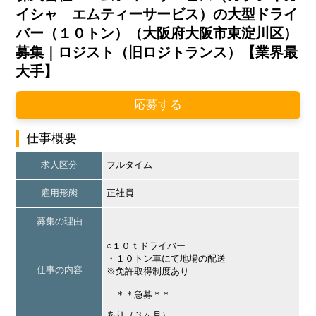
イシャ エムティーサービス）の大型ドライ
バー（１０トン）（大阪府大阪市東淀川区）
募集｜ロジスト（旧ロジトランス）【業界最
大手】
応募する
仕事概要
求人区分
フルタイム
雇用形態
正社員
募集の理由
○１０ｔドライバー
・１０トン車にて地場の配送
仕事の内容
※免許取得制度あり
＊＊急募＊＊
あり（３ヶ月）