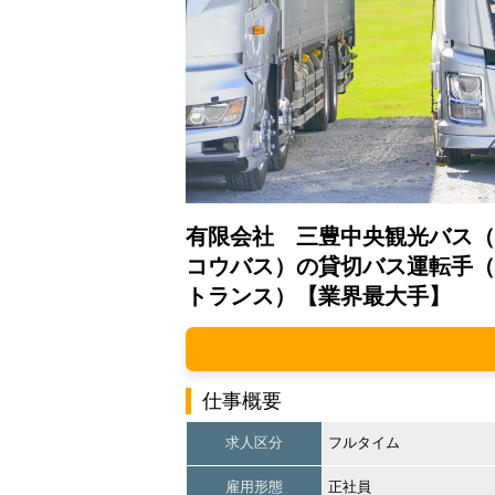
有限会社 三豊中央観光バス（
コウバス）の貸切バス運転手（
トランス）【業界最大手】
仕事概要
求人区分
フルタイム
雇用形態
正社員