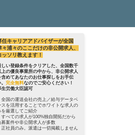
専任キャリアアドバイザーが全国
津々浦々のここだけの非公開求人、
コッソリ教えます！
厳しい登録条件をクリアした、全国数千
以上の優良事業所の中から、非公開求人
を含めてあなたのお仕事探しをお手伝
い。
完全無料
なのでご安心ください！
厚生労働大臣認可
・全国の運送会社の売上／給与データベ
ースを活用することでホワイトな求人の
みを厳選してご紹介
・すべての求人が100%独自開拓だから
急募案件や非公開求人が多数
・正社員のみ。派遣は一切掲載しません