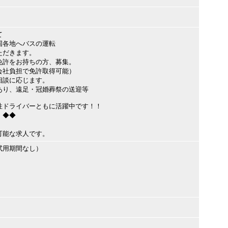
て
各地へバスの運転
ただきます。
許をお持ちの方、募集。
社負担で免許取得可能）
談に応じます。
り、遠足・冠婚葬祭の送迎等
ドライバーともに活躍中です！！
 ◆◆
可能な求人です。
試用期間なし）