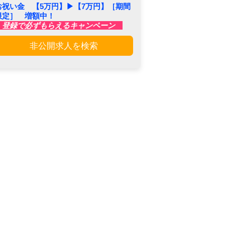
お祝い金 【5万円】▶︎【7万円】［期間
限定］ 増額中！
登録で必ずもらえるキャンペーン
非公開求人を検索