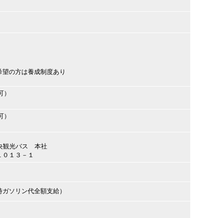
希望の方は養成制度あり
可）
可）
中央観光バス 本社
１０１３－１
時ガソリン代全額支給）