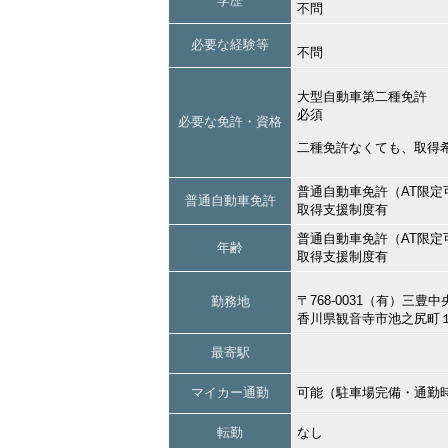
学歴
不問
必要な経験等
不問
大型自動車第二種免許
必須
必要な免許・資格
二種免許なくても、取得
普通自動車免許（AT限定
普通自動車免許
取得支援制度有
普通自動車免許（AT限定
年齢
取得支援制度有
〒768-0031（有）三豊
勤務地
香川県観音寺市池之尻町
最寄駅
マイカー通勤
可能（駐車場完備・通勤
転勤
なし