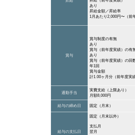
昇給（前年度実績）
昇給
あり
昇給金額／昇給率
1月あたり2,000円〜（
賞与制度の有無
あり
賞与（前年度実績）の有
あり
賞与
賞与（前年度実績）の回
年1回
賞与金額
計1.00ヶ月分（前年度実
実費支給（上限あり）
通勤手当
月額8,000円
給与の締め日
固定（月末）
固定（月末以外）
支払月
給与の支払日
翌月