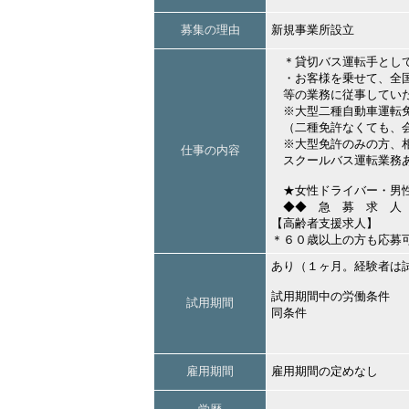
募集の理由
新規事業所設立
＊貸切バス運転手とし
・お客様を乗せて、全国
等の業務に従事してい
※大型二種自動車運転免
（二種免許なくても、会
※大型免許のみの方、相
仕事の内容
スクールバス運転業務あ
★女性ドライバー・男性
◆◆ 急 募 求 人
【高齢者支援求人】
＊６０歳以上の方も応募
あり（１ヶ月。経験者は
試用期間中の労働条件
試用期間
同条件
雇用期間
雇用期間の定めなし