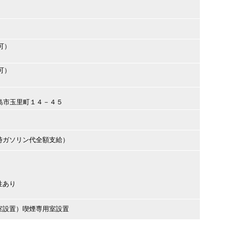
可）
可）
鹿児島市玉里町１４－４５
時ガソリン代全額支給）
性あり
室設置）喫煙専用室設置