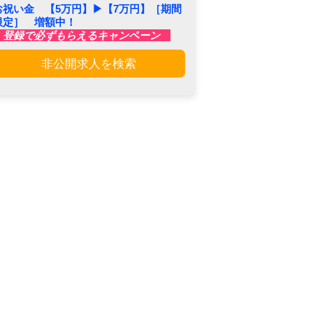
お祝い金 【5万円】▶︎【7万円】［期間
限定］ 増額中！
登録で必ずもらえるキャンペーン
非公開求人を検索