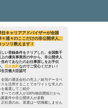
専任キャリアアドバイザーが全国
津々浦々のここだけの非公開求人、
コッソリ教えます！
厳しい登録条件をクリアした、全国数千
以上の優良事業所の中から、非公開求人
を含めてあなたのお仕事探しをお手伝
い。
完全無料
なのでご安心ください！
厚生労働大臣認可
・全国の運送会社の売上／給与データベ
ースを活用することでホワイトな求人の
みを厳選してご紹介
・すべての求人が100%独自開拓だから
急募案件や非公開求人が多数
・正社員のみ。派遣は一切掲載しません