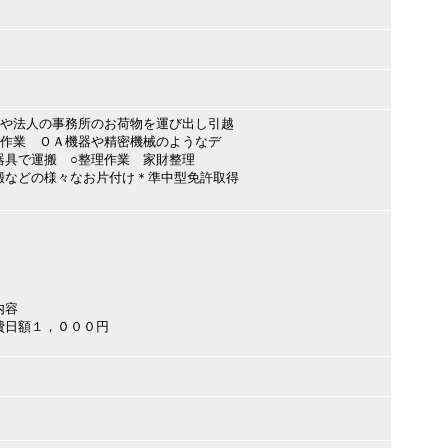
様や法人の事務所のお荷物を運び出し引越
流作業 ＯＡ機器や精密機械のようなデ
器具で運搬 ○整理作業 家財整理
搬などの様々なお片付け＊準中型免許取得
内容
費日額１，０００円