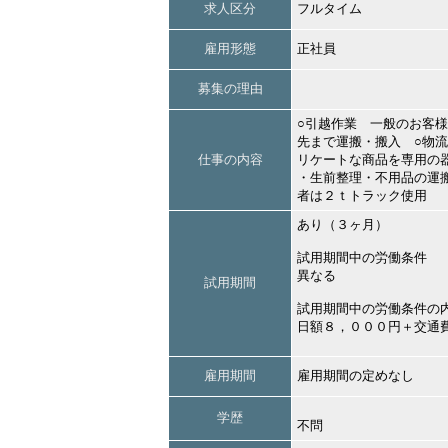
求人区分
フルタイム
雇用形態
正社員
募集の理由
○引越作業 一般のお客
先まで運搬・搬入 ○物
仕事の内容
リケートな商品を専用の
・生前整理・不用品の運
者は２ｔトラック使用
あり（３ヶ月）
試用期間中の労働条件
異なる
試用期間
試用期間中の労働条件の
日額８，０００円＋交通
雇用期間
雇用期間の定めなし
学歴
不問