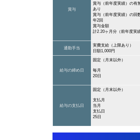
賞与（前年度実績）の有
あり
賞与
賞与（前年度実績）の回
年2回
賞与金額
計2.20ヶ月分（前年度実
実費支給（上限あり）
通勤手当
日額1,000円
固定（月末以外）
給与の締め日
毎月
20日
固定（月末以外）
支払月
給与の支払日
当月
支払日
25日