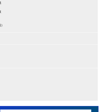
無
数
績）