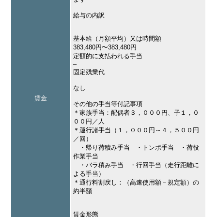
給与の内訳
基本給（月額平均）又は時間額
383,480円〜383,480円
定額的に支払われる手当
–
固定残業代
なし
賃金
その他の手当等付記事項
＊家族手当：配偶者３，０００円、子１，０
００円／人
＊運行諸手当（１，０００円～４，５００円
／回）
・帰り荷積み手当 ・トンボ手当 ・荷役
作業手当
・バラ積み手当 ・行回手当（走行距離に
よる手当）
＊通行料割戻し：（高速使用額－規定額）の
約半額
賃金形態