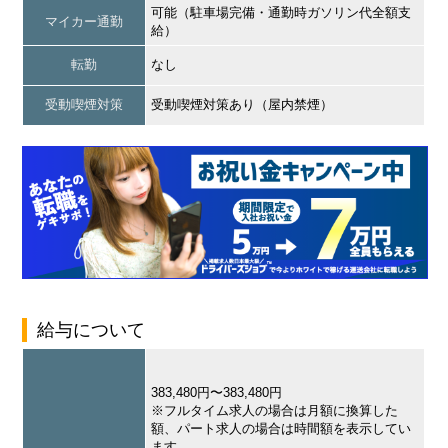
可能（駐車場完備・通勤時ガソリン代全額支
マイカー通勤
給）
転勤
なし
受動喫煙対策
受動喫煙対策あり（屋内禁煙）
給与について
383,480円〜383,480円
※フルタイム求人の場合は月額に換算した
額、パート求人の場合は時間額を表示してい
ます