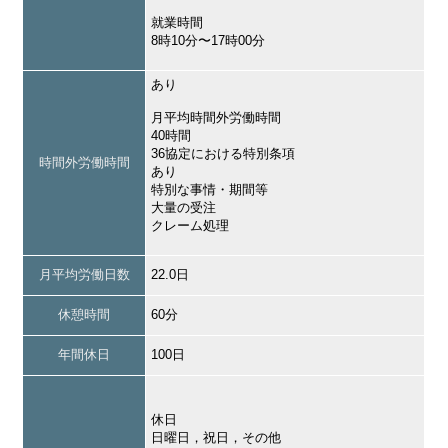
就業時間
8時10分〜17時00分
あり
月平均時間外労働時間
40時間
36協定における特別条項
時間外労働時間
あり
特別な事情・期間等
大量の受注
クレーム処理
月平均労働日数
22.0日
休憩時間
60分
年間休日
100日
休日
日曜日，祝日，その他