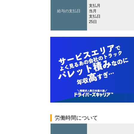
支払月
給与の支払日
当月
支払日
25日
労働時間について