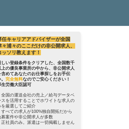
専任キャリアアドバイザーが全国
津々浦々のここだけの非公開求人、
コッソリ教えます！
厳しい登録条件をクリアした、全国数千
以上の優良事業所の中から、非公開求人
を含めてあなたのお仕事探しをお手伝
い。
完全無料
なのでご安心ください！
厚生労働大臣認可
・全国の運送会社の売上／給与データベ
ースを活用することでホワイトな求人の
みを厳選してご紹介
・すべての求人が100%独自開拓だから
急募案件や非公開求人が多数
・正社員のみ。派遣は一切掲載しません