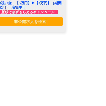
お祝い金 【5万円】▶︎【7万円】［期間
限定］ 増額中！
登録で必ずもらえるキャンペーン
非公開求人を検索