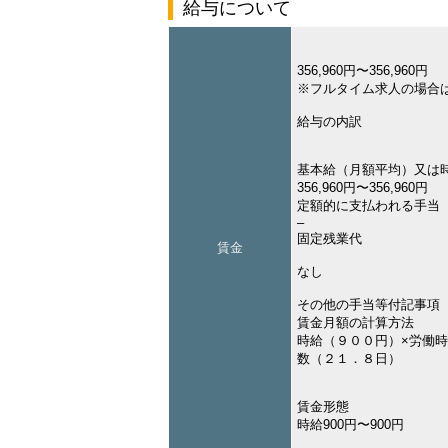
給与について
356,960円〜356,960円
※フルタイム求人の場合
給与の内訳
基本給（月額平均）又は
356,960円〜356,960円
定額的に支払われる手当
–
固定残業代
賃金
なし
その他の手当等付記事項
賃金月額の計算方法
時給（９００円）×労働
数（２１．８日）
賃金形態
時給900円〜900円