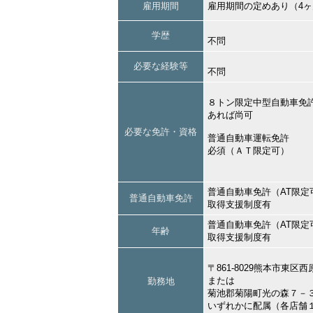
雇用期間
雇用期間の定めあり（4
学歴
不問
必要な経験等
不問
８トン限定中型自動車免
あれば尚可
必要な免許・資格
普通自動車運転免許
必須（ＡＴ限定可）
普通自動車免許（AT限定
普通自動車免許
取得支援制度有
普通自動車免許（AT限定
年齢
取得支援制度有
〒861-8029熊本市東
または
勤務地
菊池郡菊陽町光の森７－
いずれかに配属（各店舗