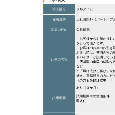
求人区分
フルタイム
雇用形態
正社員以外（パート／ア
募集の理由
欠員補充
・お客様からお預かりし
を行って頂きます。
・お客様のお車のお引き
お渡し時に、整備内容の
ドバイザーが説明してい
仕事の内容
・店舗間の車両の移動を
など
＊「駆け抜ける喜び」が
好き、運転好きの方にピ
代の方も多数活躍中！！
あり（３か月）
試用期間中の労働条件
試用期間
同条件