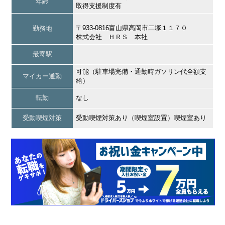
年齢
取得支援制度有
〒933-0816富山県高岡市二塚１１７０
勤務地
株式会社 ＨＲＳ 本社
最寄駅
可能（駐車場完備・通勤時ガソリン代全額支
マイカー通勤
給）
転勤
なし
受動喫煙対策
受動喫煙対策あり（喫煙室設置）喫煙室あり