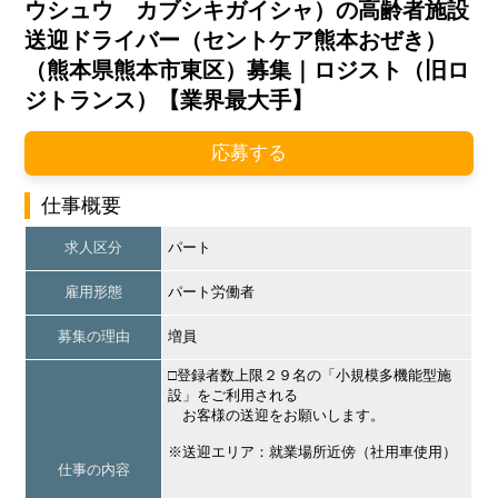
ウシュウ カブシキガイシャ）の高齢者施設
送迎ドライバー（セントケア熊本おぜき）
（熊本県熊本市東区）募集｜ロジスト（旧ロ
ジトランス）【業界最大手】
応募する
仕事概要
求人区分
パート
雇用形態
パート労働者
募集の理由
増員
□登録者数上限２９名の「小規模多機能型施
設」をご利用される
お客様の送迎をお願いします。
※送迎エリア：就業場所近傍（社用車使用）
仕事の内容