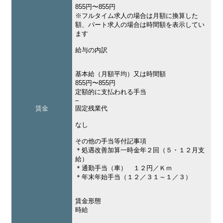
855円〜855円
※フルタイム求人の場合は月額に換算した
額、パート求人の場合は時間額を表示してい
ます
給与の内訳
基本給（月額平均）又は時間額
855円〜855円
定額的に支払われる手当
–
賃金
固定残業代
なし
その他の手当等付記事項
＊処遇改善加算一時金年２回（５・１２月支
給）
＊通勤手当（車） １２円／Ｋｍ
＊年末年始手当（１２／３１～１／３）
賃金形態
時給