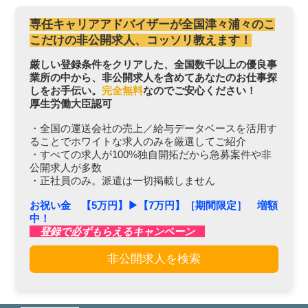
専任キャリアアドバイザーが全国津々浦々のこ
こだけの非公開求人、コッソリ教えます！
厳しい登録条件をクリアした、全国数千以上の優良事
業所の中から、非公開求人を含めてあなたのお仕事探
しをお手伝い。
完全無料
なのでご安心ください！
厚生労働大臣認可
・全国の運送会社の売上／給与データベースを活用す
ることでホワイトな求人のみを厳選してご紹介
・すべての求人が100%独自開拓だから急募案件や非
公開求人が多数
・正社員のみ。派遣は一切掲載しません
お祝い金 【5万円】▶︎【7万円】［期間限定］ 増額
中！
登録で必ずもらえるキャンペーン
非公開求人を検索