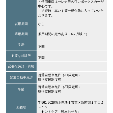
＊使用車両はセレナ等のワンボックスカーが
中心です。
送迎時、車いす等一部介助に入っていいた
だきます。
試用期間
なし
雇用期間
雇用期間の定めあり（4ヶ月以上）
学歴
不問
必要な経験等
不問
必要な免許・資格
普通自動車免許（AT限定可）
普通自動車免許
取得支援制度有
普通自動車免許（AT限定可）
年齢
取得支援制度有
〒861-8028熊本県熊本市東区新南部１丁目２
－１２
勤務地
「セントケア 熊本おぜき」