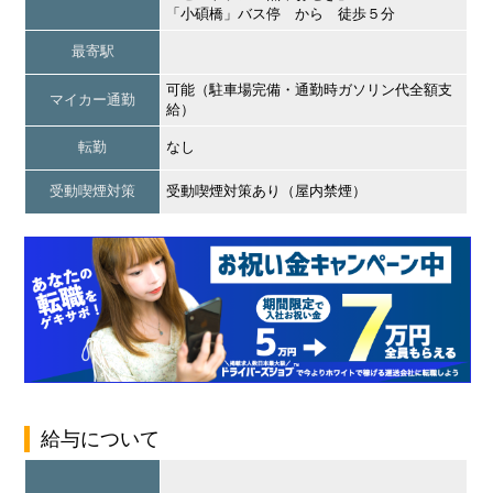
「小碩橋」バス停 から 徒歩５分
最寄駅
可能（駐車場完備・通勤時ガソリン代全額支
マイカー通勤
給）
転勤
なし
受動喫煙対策
受動喫煙対策あり（屋内禁煙）
給与について