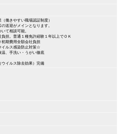
業（働きやすい職場認証制度）
客の送迎がメインとなります。
ついて相談可能。
社負担。普通１種免許経験１年以上でＯＫ
※初期費用全額会社負担
ウイルス感染防止対策☆
検温、手洗い・うがい徹底
（ウイルス除去効果）完備