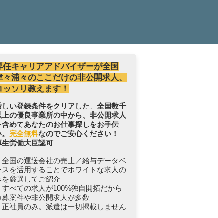
専任キャリアアドバイザーが全国
津々浦々のここだけの非公開求人、
コッソリ教えます！
厳しい登録条件をクリアした、全国数千
以上の優良事業所の中から、非公開求人
を含めてあなたのお仕事探しをお手伝
い。
完全無料
なのでご安心ください！
厚生労働大臣認可
・全国の運送会社の売上／給与データベ
ースを活用することでホワイトな求人の
みを厳選してご紹介
・すべての求人が100%独自開拓だから
急募案件や非公開求人が多数
・正社員のみ。派遣は一切掲載しません