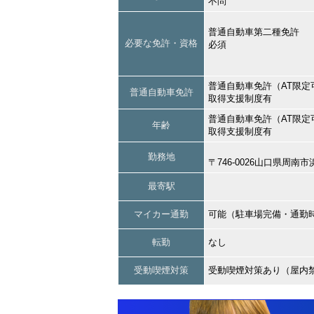
不問
普通自動車第二種免許
必要な免許・資格
必須
普通自動車免許（AT限定
普通自動車免許
取得支援制度有
普通自動車免許（AT限定
年齢
取得支援制度有
勤務地
〒746-0026山口県周
最寄駅
マイカー通勤
可能（駐車場完備・通勤
転勤
なし
受動喫煙対策
受動喫煙対策あり（屋内