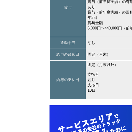
賞与（前年度実績）の有
あり
賞与
賞与（前年度実績）の回
年3回
賞与金額
6,000円〜440,000円
通勤手当
なし
給与の締め日
固定（月末）
固定（月末以外）
支払月
給与の支払日
翌月
支払日
10日