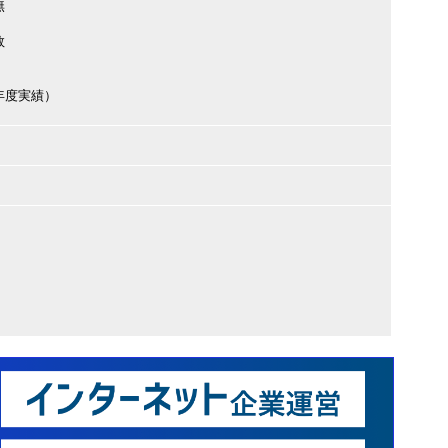
無
数
（前年度実績）