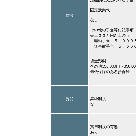
–
固定残業代
賃金
なし
その他の手当等付記事項
売上３３万円以上の時
精勤手当 ５，０００
無事故手当 ５，００
賃金形態
その他356,000円〜356,0
最低保障のある歩合給
昇給制度
昇給
なし
賞与制度の有無
あり