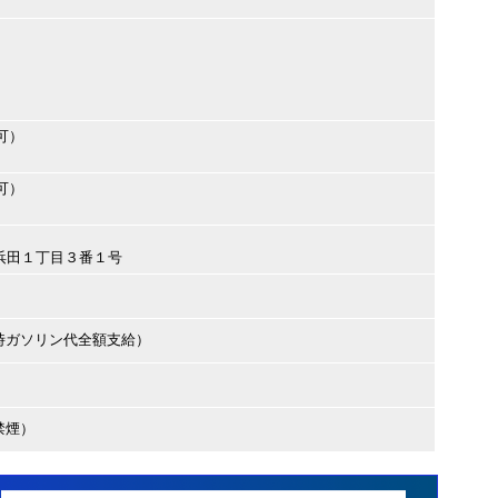
可）
可）
南市浜田１丁目３番１号
時ガソリン代全額支給）
禁煙）