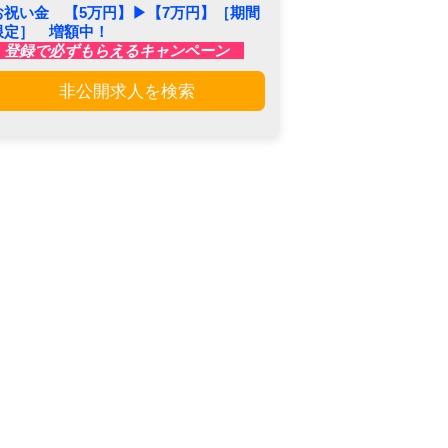
お祝い金 【5万円】▶︎【7万円】［期間
限定］ 増額中！
登録で必ずもらえるキャンペーン
非公開求人を検索