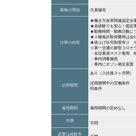
募集の理由
欠員補充
★働き方改革関連認定企
★未経験でも安心！固定
★勤務時間・勤務日数に
★２種免許取得費用は会
仕事の内容
★借上げ社宅制度有り 
☆第一交通の新型コロナ
・全従業員マスク着用、
・車内消毒徹底
・車内にオゾン発生装置
あり（入社後３ヶ月間）
試用期間中の労働条件
試用期間
同条件
雇用期間
雇用期間の定めなし
学歴
不問
必要な経験等