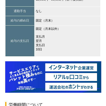
通勤手当
なし
給与の締め日
固定（月末）
固定（月末以外）
支払月
給与の支払日
翌月
支払日
10日
労働時間について