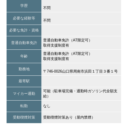
学歴
不問
必要な経験等
不問
必要な免許・資格
普通自動車免許（AT限定可）
普通自動車免許
取得支援制度有
普通自動車免許（AT限定可）
年齢
取得支援制度有
勤務地
〒746-0026山口県周南市浜田１丁目３番１号
最寄駅
可能（駐車場完備・通勤時ガソリン代全額支
マイカー通勤
給）
転勤
なし
受動喫煙対策
受動喫煙対策あり（屋内禁煙）