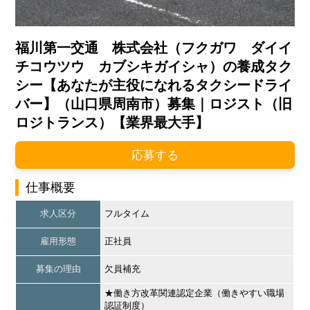
福川第一交通 株式会社（フクガワ ダイイ
チコウツウ カブシキガイシャ）の養成タク
シー【あなたが主役になれるタクシードライ
バー】（山口県周南市）募集｜ロジスト（旧
ロジトランス）【業界最大手】
応募する
仕事概要
求人区分
フルタイム
雇用形態
正社員
募集の理由
欠員補充
★働き方改革関連認定企業（働きやすい職場
認証制度）