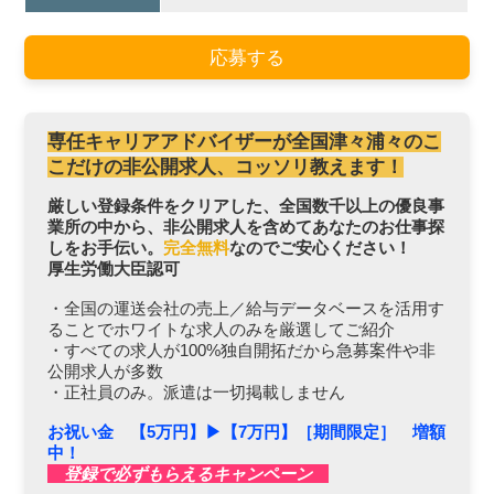
応募する
専任キャリアアドバイザーが全国津々浦々のこ
こだけの非公開求人、コッソリ教えます！
厳しい登録条件をクリアした、全国数千以上の優良事
業所の中から、非公開求人を含めてあなたのお仕事探
しをお手伝い。
完全無料
なのでご安心ください！
厚生労働大臣認可
・全国の運送会社の売上／給与データベースを活用す
ることでホワイトな求人のみを厳選してご紹介
・すべての求人が100%独自開拓だから急募案件や非
公開求人が多数
・正社員のみ。派遣は一切掲載しません
お祝い金 【5万円】▶︎【7万円】［期間限定］ 増額
中！
登録で必ずもらえるキャンペーン