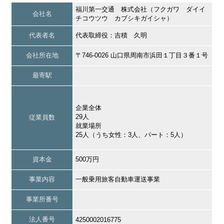
福川第一交通 株式会社（フクガワ ダイイ
会社名
チコウツウ カブシキガイシャ）
代表者名
代表取締役：吉積 久明
会社所在地
〒746-0026 山口県周南市浜田１丁目３番１号
最寄駅
企業全体
29人
従業員数
就業場所
25人（うち女性：3人、パート：5人）
資本金
500万円
事業内容
一般乗用旅客自動車運送事業
事業所番号
法人番号
4250002016775