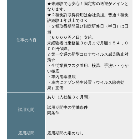
★未経験でも安心！固定客の送迎がメインと
なります。
★２種免許取得費用は会社負担。普通１種免
許経験１年以上でＯＫ
・２種取得期間及び指定研修日（半日）は日
当
（６０００円／日）支給。
仕事の内容
未経験者は乗務後３か月まで月額１５４，０
００円保障。
☆第一交通の新型コロナウイルス感染防止対
策☆
・全従業員マスク着用、検温、手洗い・うが
い徹底
・車内消毒徹底
・車内にオゾン発生装置（ウイルス除去効
果）完備
あり（入社後３ヶ月間）
試用期間中の労働条件
試用期間
同条件
雇用期間
雇用期間の定めなし