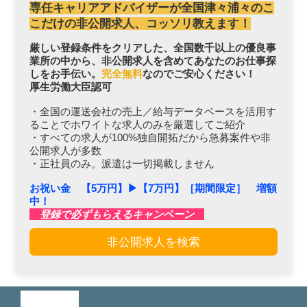
専任キャリアアドバイザーが全国津々浦々のこ
こだけの非公開求人、コッソリ教えます！
厳しい登録条件をクリアした、全国数千以上の優良事
業所の中から、非公開求人を含めてあなたのお仕事探
しをお手伝い。
完全無料
なのでご安心ください！
厚生労働大臣認可
・全国の運送会社の売上／給与データベースを活用す
ることでホワイトな求人のみを厳選してご紹介
・すべての求人が100%独自開拓だから急募案件や非
公開求人が多数
・正社員のみ。派遣は一切掲載しません
お祝い金 【5万円】▶︎【7万円】［期間限定］ 増額
中！
登録で必ずもらえるキャンペーン
非公開求人を検索