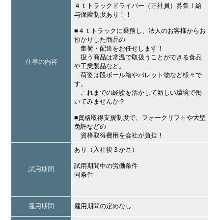
４ｔトラックドライバー（正社員）募集！給
与保障制度あり！！
■４ｔトラックに乗務し、法人のお客様からお
預かりした商品の
集荷・配達をお任せします！
扱う商品は常温で取扱うことができる食品
仕事の内容
や工業製品など。
荷姿は段ボール箱やパレット物など様々で
す。
これまでの経験を活かして新しい環境で働
いてみませんか？
■資格取得支援制度で、フォークリフトや大型
免許などの
資格取得費用を会社が負担！
あり（入社後３か月）
試用期間中の労働条件
試用期間
同条件
雇用期間
雇用期間の定めなし