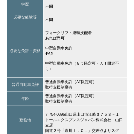
学歴
不問
必要な経験等
不問
フォークリフト運転技能者
あれば尚可
中型自動車免許
必要な免許・資格
必須
中型自動車免許（８ｔ限定可・ＡＴ限定不
可）
普通自動車免許（AT限定可）
普通自動車免許
取得支援制度有
普通自動車免許（AT限定可）
年齢
取得支援制度有
〒754-0896山口県山口市江崎３７５３－１
トールエクスプレスジャパン株式会社 山口
勤務地
支店
国道２号「嘉川Ｉ．Ｃ．」交差点よりスグ