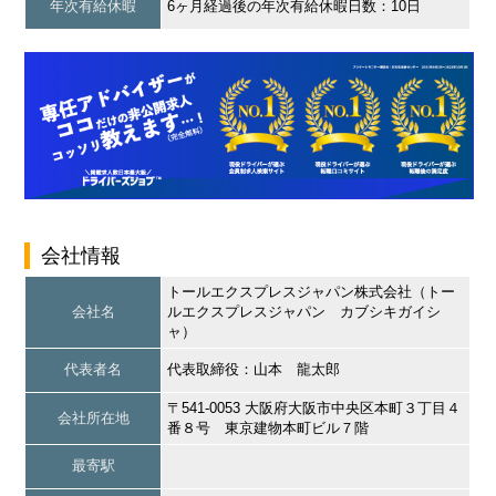
年次有給休暇
6ヶ月経過後の年次有給休暇日数：10日
会社情報
トールエクスプレスジャパン株式会社（トー
会社名
ルエクスプレスジャパン カブシキガイシ
ャ）
代表者名
代表取締役：山本 龍太郎
〒541-0053 大阪府大阪市中央区本町３丁目４
会社所在地
番８号 東京建物本町ビル７階
最寄駅