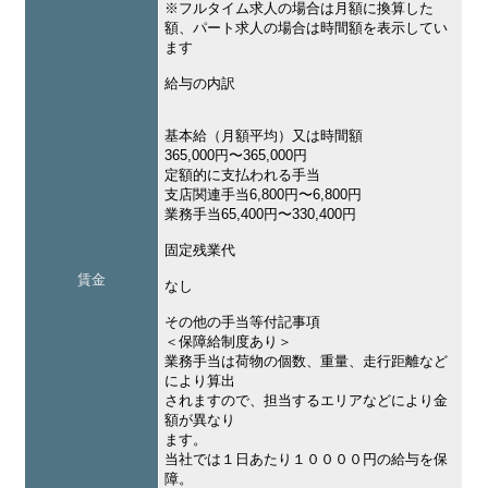
※フルタイム求人の場合は月額に換算した
額、パート求人の場合は時間額を表示してい
ます
給与の内訳
基本給（月額平均）又は時間額
365,000円〜365,000円
定額的に支払われる手当
支店関連手当6,800円〜6,800円
業務手当65,400円〜330,400円
固定残業代
賃金
なし
その他の手当等付記事項
＜保障給制度あり＞
業務手当は荷物の個数、重量、走行距離など
により算出
されますので、担当するエリアなどにより金
額が異なり
ます。
当社では１日あたり１００００円の給与を保
障。