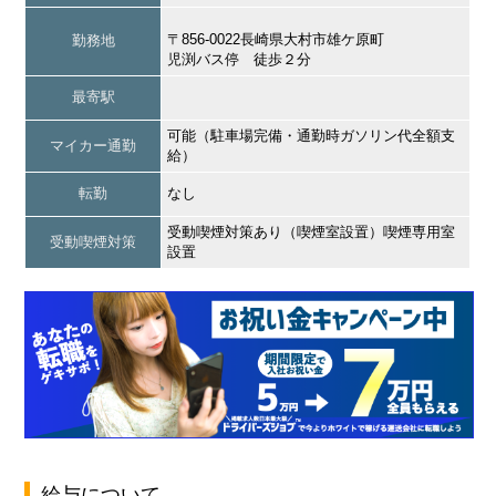
〒856-0022長崎県大村市雄ケ原町
勤務地
児渕バス停 徒歩２分
最寄駅
可能（駐車場完備・通勤時ガソリン代全額支
マイカー通勤
給）
転勤
なし
受動喫煙対策あり（喫煙室設置）喫煙専用室
受動喫煙対策
設置
給与について