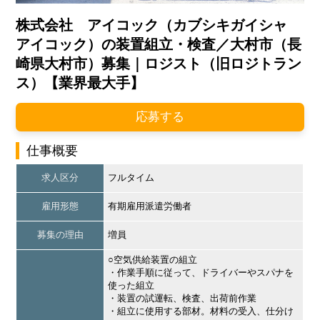
株式会社 アイコック（カブシキガイシャ
アイコック）の装置組立・検査／大村市（長
崎県大村市）募集｜ロジスト（旧ロジトラン
ス）【業界最大手】
応募する
仕事概要
求人区分
フルタイム
雇用形態
有期雇用派遣労働者
募集の理由
増員
○空気供給装置の組立
・作業手順に従って、ドライバーやスパナを
使った組立
・装置の試運転、検査、出荷前作業
・組立に使用する部材。材料の受入、仕分け