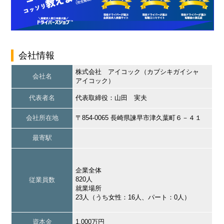
会社情報
株式会社 アイコック（カブシキガイシャ
会社名
アイコック）
代表者名
代表取締役：山田 実夫
会社所在地
〒854-0065 長崎県諫早市津久葉町６－４１
最寄駅
企業全体
820人
従業員数
就業場所
23人（うち女性：16人、パート：0人）
資本金
1,000万円