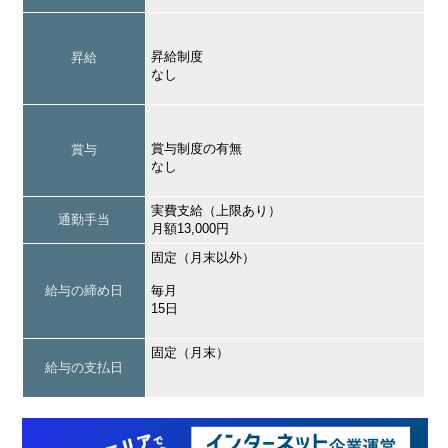
昇給制度
昇給
なし
賞与制度の有無
賞与
なし
実費支給（上限あり）
通勤手当
月額13,000円
固定（月末以外）
給与の締め日
毎月
15日
固定（月末）
給与の支払日