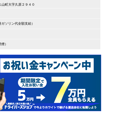
屋郡久山町大字久原２９４０
時ガソリン代全額支給）
禁煙）