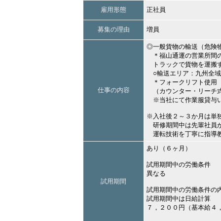
雇用形態
正社員
募集の理由
増員
◎一般貨物の輸送（危険
＊福山通運の営業所間
トラックで貨物を運搬
○輸送エリア：九州全域
＊フォークリフト使用
仕事の内容
（カウンター・リーチ式
※当社にて作業服貸与い
※入社後２～３か月は単
研修期間中は先輩社員が
運転技術を丁寧に指導教
あり（６ヶ月）
試用期間中の労働条件
異なる
試用期間
試用期間中の労働条件の
試用期間中は日給計算
７，２００円（基本給４