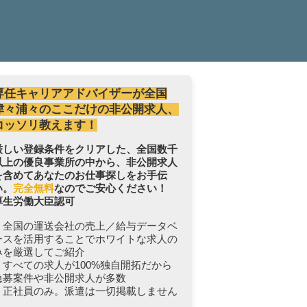
専任キャリアアドバイザーが全国
津々浦々のここだけの非公開求人、
コッソリ教えます！
厳しい登録条件をクリアした、全国数千
以上の優良事業所の中から、非公開求人
を含めてあなたのお仕事探しをお手伝
い。
完全無料
なのでご安心ください！
厚生労働大臣認可
・全国の運送会社の売上／給与データベ
ースを活用することでホワイトな求人の
みを厳選してご紹介
・すべての求人が100%独自開拓だから
急募案件や非公開求人が多数
・正社員のみ。派遣は一切掲載しません