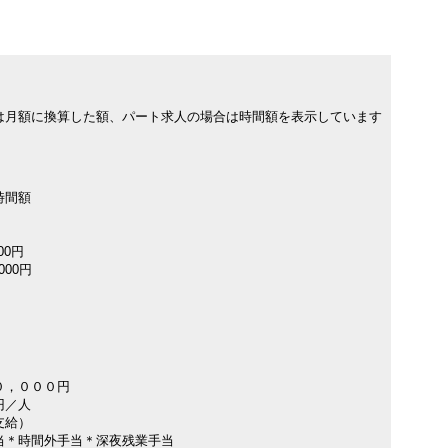
は月額に換算した額、パート求人の場合は時間額を表示しています
時間額
00円
000円
０，０００円
円／人
支給）
当＊時間外手当＊深夜残業手当