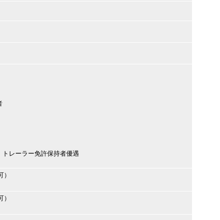
者
・トレーラー免許保持者優遇
可）
可）