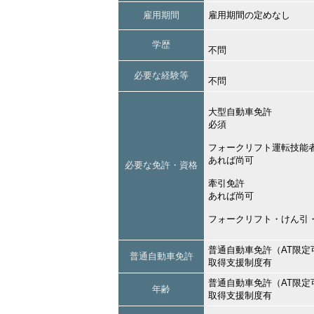
雇用期間
雇用期間の定めなし
学歴
不問
必要な経験等
不問
大型自動車免許
必須
フォークリフト運転技能
あれば尚可
必要な免許・資格
牽引免許
あれば尚可
フォークリフト・けん引
普通自動車免許（AT限定
普通自動車免許
取得支援制度有
普通自動車免許（AT限定
年齢
取得支援制度有