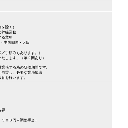
物を除く）
の幹線業務
する業務
・中国四国・大阪
／手積みもあります。）
たします。（年２回あり）
独業務する為の研修期間です。
同乗し、必要な業務知識
育を行います。
内容
，５００円＋調整手当）