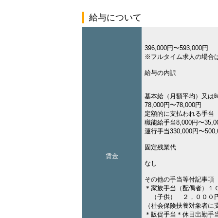
給与について
396,000円〜593,000円
※フルタイム求人の場合
給与の内訳
基本給（月額平均）又は
78,000円〜78,000円
定額的に支払われる手当
職能給手当8,000円〜35,0
運行手当330,000円〜500,
固定残業代
賃金
なし
その他の手当等付記事項
＊家族手当（配偶者）１
（子供） ２，０００
（社会保険扶養対象者に
＊販促手当＊休日出勤手