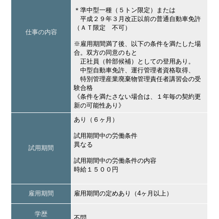
＊準中型一種（５トン限定）または
平成２９年３月改正以前の普通自動車免許
（ＡＴ限定 不可）
仕事の内容
※雇用期間満了後、以下の条件を満たした場
合。双方の同意のもと
正社員（幹部候補）としての登用あり。
中型自動車免許、運行管理者資格取得、
特別管理産業廃棄物管理責任者講習会の受
験合格
《条件を満たさない場合は、１年毎の契約更
新の可能性あり》
あり（６ヶ月）
試用期間中の労働条件
異なる
試用期間
試用期間中の労働条件の内容
時給１５００円
雇用期間
雇用期間の定めあり（4ヶ月以上）
学歴
不問