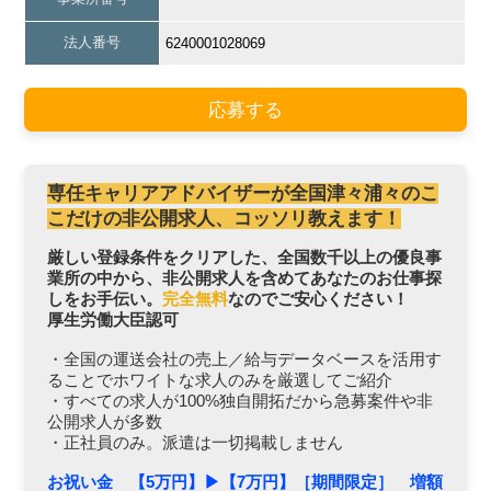
法人番号
6240001028069
応募する
専任キャリアアドバイザーが全国津々浦々のこ
こだけの非公開求人、コッソリ教えます！
厳しい登録条件をクリアした、全国数千以上の優良事
業所の中から、非公開求人を含めてあなたのお仕事探
しをお手伝い。
完全無料
なのでご安心ください！
厚生労働大臣認可
・全国の運送会社の売上／給与データベースを活用す
ることでホワイトな求人のみを厳選してご紹介
・すべての求人が100%独自開拓だから急募案件や非
公開求人が多数
・正社員のみ。派遣は一切掲載しません
お祝い金 【5万円】▶︎【7万円】［期間限定］ 増額