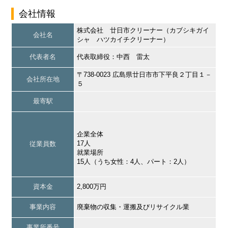
会社情報
株式会社 廿日市クリーナー（カブシキガイ
会社名
シャ ハツカイチクリーナー）
代表者名
代表取締役：中西 雷太
〒738-0023 広島県廿日市市下平良２丁目１－
会社所在地
５
最寄駅
企業全体
17人
従業員数
就業場所
15人（うち女性：4人、パート：2人）
資本金
2,800万円
事業内容
廃棄物の収集・運搬及びリサイクル業
事業所番号