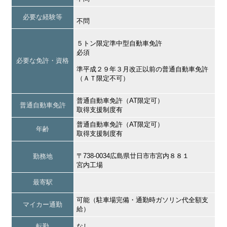
必要な経験等
不問
５トン限定準中型自動車免許
必須
必要な免許・資格
準平成２９年３月改正以前の普通自動車免許
（ＡＴ限定不可）
普通自動車免許（AT限定可）
普通自動車免許
取得支援制度有
普通自動車免許（AT限定可）
年齢
取得支援制度有
〒738-0034広島県廿日市市宮内８８１
勤務地
宮内工場
最寄駅
可能（駐車場完備・通勤時ガソリン代全額支
マイカー通勤
給）
転勤
なし