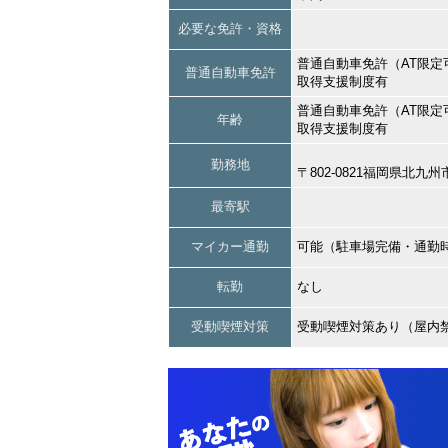
必要な免許・資格
普通自動車免許（AT限定
普通自動車免許
取得支援制度有
普通自動車免許（AT限定
年齢
取得支援制度有
勤務地
〒802-0821福岡県北
最寄駅
マイカー通勤
可能（駐車場完備・通勤
転勤
なし
受動喫煙対策
受動喫煙対策あり（屋内