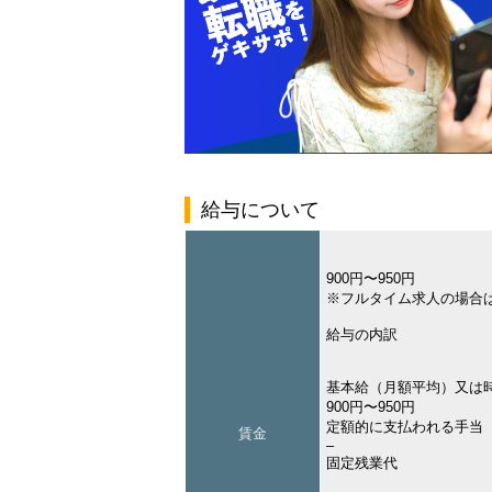
給与について
900円〜950円
※フルタイム求人の場合
給与の内訳
基本給（月額平均）又は
900円〜950円
定額的に支払われる手当
賃金
–
固定残業代