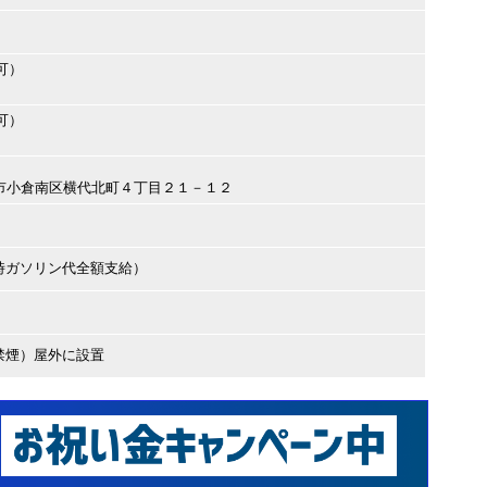
可）
可）
九州市小倉南区横代北町４丁目２１－１２
時ガソリン代全額支給）
禁煙）屋外に設置