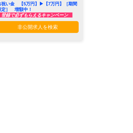
お祝い金 【5万円】▶︎【7万円】［期間
限定］ 増額中！
登録で必ずもらえるキャンペーン
非公開求人を検索