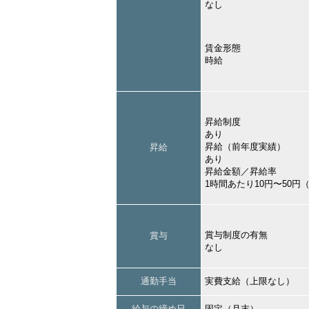
なし
賃金形態
時給
昇給制度
あり
昇給（前年度実績）
昇給
あり
昇給金額／昇給率
1時間あたり10円〜50円
賞与制度の有無
賞与
なし
通勤手当
実費支給（上限なし）
給与の締め日
固定（月末）