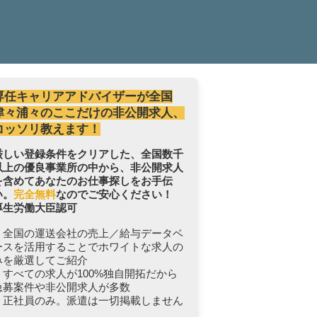
専任キャリアアドバイザーが全国
津々浦々のここだけの非公開求人、
コッソリ教えます！
厳しい登録条件をクリアした、全国数千
以上の優良事業所の中から、非公開求人
を含めてあなたのお仕事探しをお手伝
い。
完全無料
なのでご安心ください！
厚生労働大臣認可
・全国の運送会社の売上／給与データベ
ースを活用することでホワイトな求人の
みを厳選してご紹介
・すべての求人が100%独自開拓だから
急募案件や非公開求人が多数
・正社員のみ。派遣は一切掲載しません