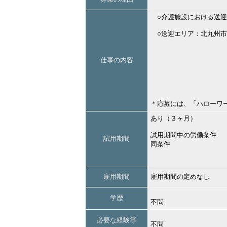
○介護施設における送迎
○送迎エリア：北九州市
仕事の内容
＊応募には、「ハローワ
あり（３ヶ月）
試用期間中の労働条件
試用期間
同条件
雇用期間
雇用期間の定めなし
学歴
不問
必要な経験等
不問