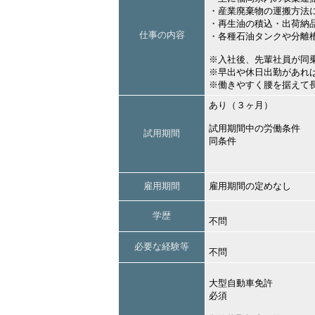
・産業廃棄物の運搬方法
・再生油の積込・出荷納
仕事の内容
・各種石油タンクや分離
※入社後、先輩社員が同
※早出や休日出勤があれ
※働きやすく腰を据えて
あり（３ヶ月）
試用期間中の労働条件
試用期間
同条件
雇用期間
雇用期間の定めなし
学歴
不問
必要な経験等
不問
大型自動車免許
必須