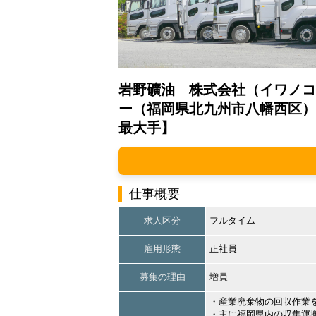
岩野礦油 株式会社（イワノコ
ー（福岡県北九州市八幡西区）
最大手】
仕事概要
求人区分
フルタイム
雇用形態
正社員
募集の理由
増員
・産業廃棄物の回収作業
・主に福岡県内の収集運