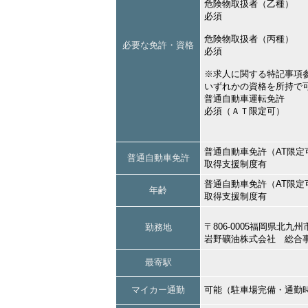
危険物取扱者（乙種）
必須
危険物取扱者（丙種）
必要な免許・資格
必須
※求人に関する特記事項
いずれかの資格を所持で
普通自動車運転免許
必須（ＡＴ限定可）
普通自動車免許（AT限定
普通自動車免許
取得支援制度有
普通自動車免許（AT限定
年齢
取得支援制度有
〒806-0005福岡県北
勤務地
岩野礦油株式会社 総合
最寄駅
マイカー通勤
可能（駐車場完備・通勤