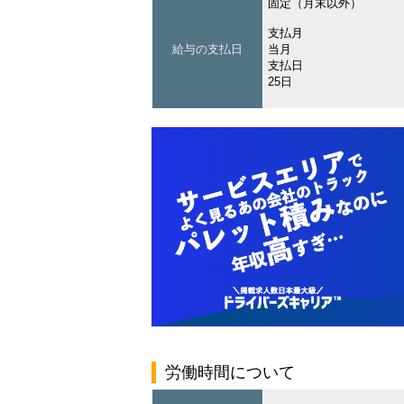
固定（月末以外）
支払月
給与の支払日
当月
支払日
25日
労働時間について