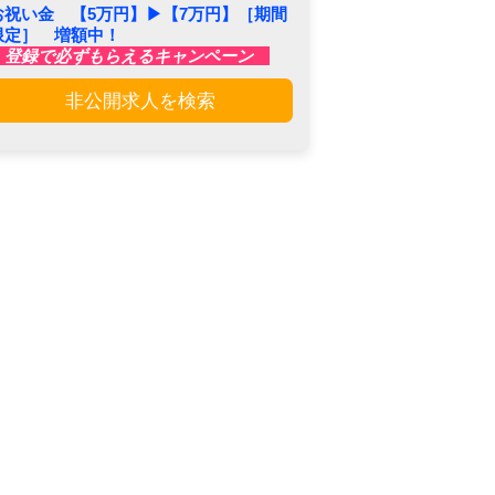
お祝い金 【5万円】▶︎【7万円】［期間
限定］ 増額中！
登録で必ずもらえるキャンペーン
非公開求人を検索