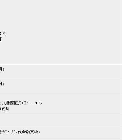
参照
可
可）
可）
九州市八幡西区舟町２－１５
事務所
時ガソリン代全額支給）