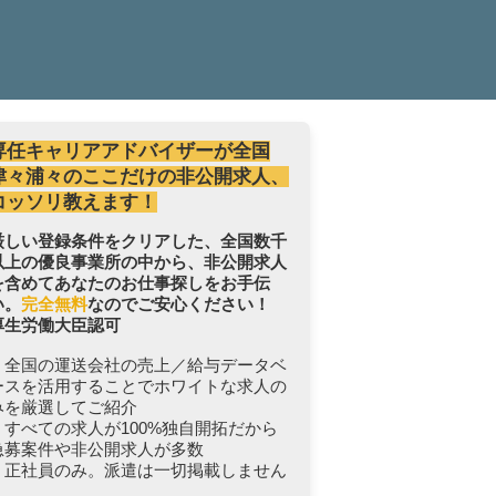
専任キャリアアドバイザーが全国
津々浦々のここだけの非公開求人、
コッソリ教えます！
厳しい登録条件をクリアした、全国数千
以上の優良事業所の中から、非公開求人
を含めてあなたのお仕事探しをお手伝
い。
完全無料
なのでご安心ください！
厚生労働大臣認可
・全国の運送会社の売上／給与データベ
ースを活用することでホワイトな求人の
みを厳選してご紹介
・すべての求人が100%独自開拓だから
急募案件や非公開求人が多数
・正社員のみ。派遣は一切掲載しません