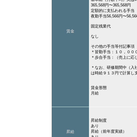
365,568円〜365,568円
定額的に支払われる手当
夜勤手当56,566円〜56,5
固定残業代
賃金
なし
その他の手当等付記事項
＊皆勤手当：１０，００
＊歩合手当：（売上に応
＊なお、研修期間中（入
は時給９１３円で計算し
賃金形態
月給
昇給制度
あり
昇給（前年度実績）
昇給
あり