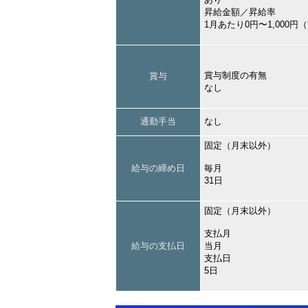
昇給金額／昇給率
1月あたり0円〜1,000
賞与制度の有無
賞与
なし
通勤手当
なし
固定（月末以外）
給与の締め日
毎月
31日
固定（月末以外）
支払月
給与の支払日
当月
支払日
5日