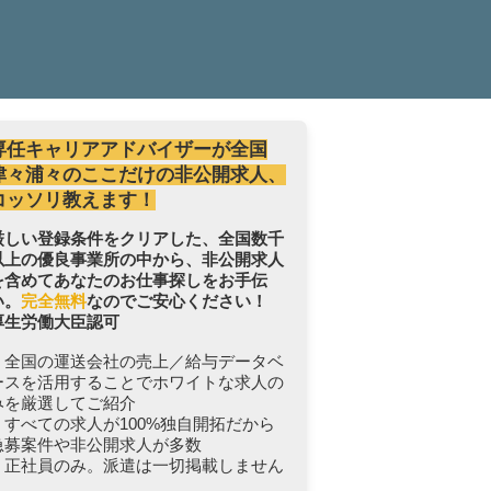
専任キャリアアドバイザーが全国
津々浦々のここだけの非公開求人、
コッソリ教えます！
厳しい登録条件をクリアした、全国数千
以上の優良事業所の中から、非公開求人
を含めてあなたのお仕事探しをお手伝
い。
完全無料
なのでご安心ください！
厚生労働大臣認可
・全国の運送会社の売上／給与データベ
ースを活用することでホワイトな求人の
みを厳選してご紹介
・すべての求人が100%独自開拓だから
急募案件や非公開求人が多数
・正社員のみ。派遣は一切掲載しません