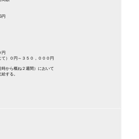
66円
０円
じて）０円～３５０，０００円
社時から概ね２週間）において
支給する。