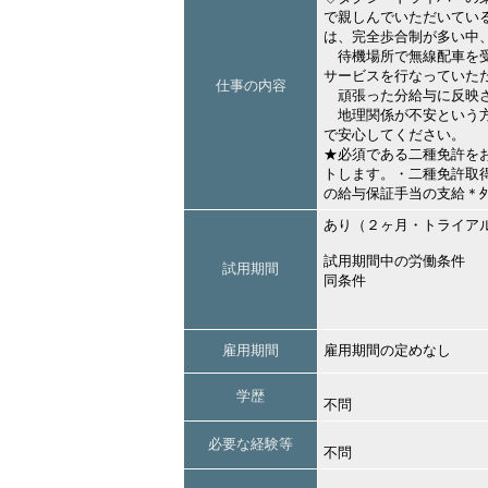
で親しんでいただいてい
は、完全歩合制が多い中
待機場所で無線配車を受
サービスを行なっていた
仕事の内容
頑張った分給与に反映さ
地理関係が不安という方
で安心してください。
★必須である二種免許を
トします。・二種免許取
の給与保証手当の支給＊
あり（２ヶ月・トライア
試用期間中の労働条件
試用期間
同条件
雇用期間
雇用期間の定めなし
学歴
不問
必要な経験等
不問