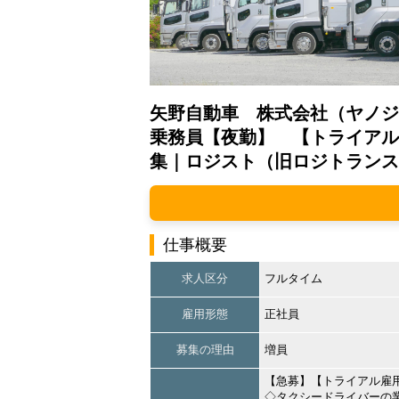
矢野自動車 株式会社（ヤノジ
乗務員【夜勤】 【トライアル
集｜ロジスト（旧ロジトランス
仕事概要
求人区分
フルタイム
雇用形態
正社員
募集の理由
増員
【急募】【トライアル雇
◇タクシードライバーの