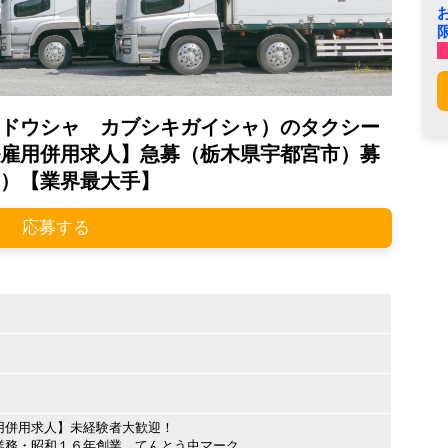
ドウシャ カブシキガイシャ）のタクシー
雇用併用求人】急募（栃木県宇都宮市）募
）【業界最大手】
応募する
用併用求人】未経験者大歓迎！
業務・昭和１６年創業 てんとう虫マーク