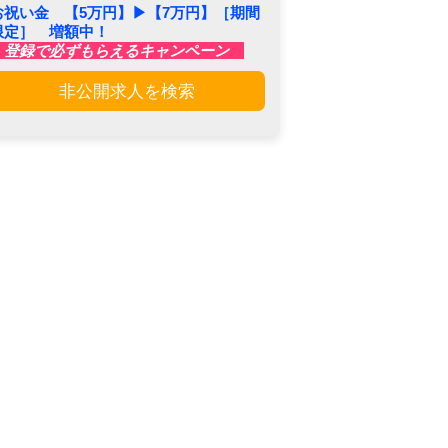
お祝い金 【5万円】▶︎【7万円】［期間
限定］ 増額中！
登録で必ずもらえるキャンペーン
非公開求人を検索