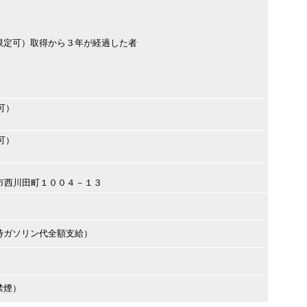
限定可）取得から３年が経過した者
可）
可）
都宮市西川田町１００４－１３
時ガソリン代全額支給）
禁煙）