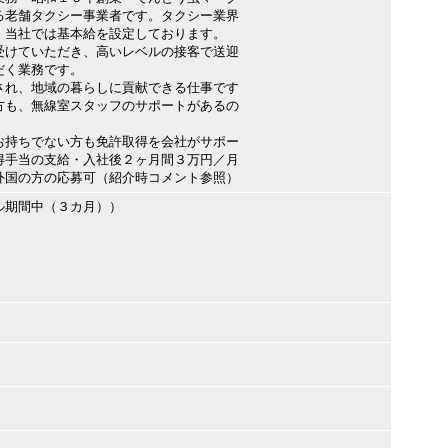
る老舗タクシー事業者です。タクシー業界
、当社では基本給を設定しております。
けていただき、高いレベルの接客で送迎
だく業務です。
れ、地域の暮らしに貢献できる仕事です
も、無線室スタッフのサポートがあるの
お持ちでない方も免許取得を会社がサポー
得手当の支給・入社後２ヶ月間３万円／月
外国の方の応募可（紹介時コメント参照）
ル期間中（３カ月））