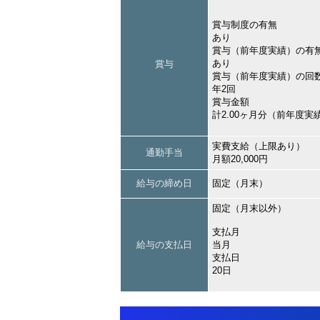
賞与制度の有無
あり
賞与（前年度実績）の有
あり
賞与
賞与（前年度実績）の回
年2回
賞与金額
計2.00ヶ月分（前年度実
実費支給（上限あり）
通勤手当
月額20,000円
給与の締め日
固定（月末）
固定（月末以外）
支払月
給与の支払日
当月
支払日
20日