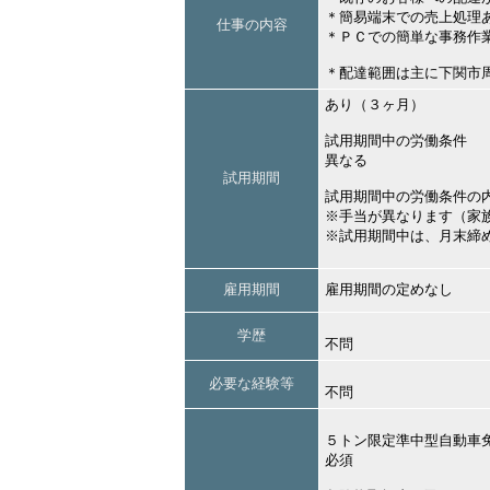
＊簡易端末での売上処理
仕事の内容
＊ＰＣでの簡単な事務作
＊配達範囲は主に下関市
あり（３ヶ月）
試用期間中の労働条件
異なる
試用期間
試用期間中の労働条件の
※手当が異なります（家
※試用期間中は、月末締
雇用期間
雇用期間の定めなし
学歴
不問
必要な経験等
不問
５トン限定準中型自動車
必須