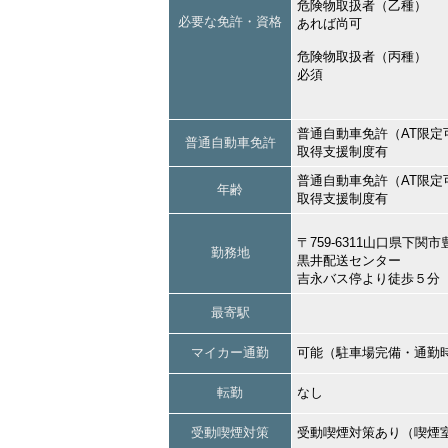
危険物取扱者（乙種）
必要な免許・資格
あれば尚可
危険物取扱者（丙種）
必須
普通自動車免許（AT限定
普通自動車免許
取得支援制度有
普通自動車免許（AT限定
年齢
取得支援制度有
〒759-6311山口県下
勤務地
黒井配送センター
吉永バス停より徒歩５分
最寄駅
マイカー通勤
可能（駐車場完備・通勤
転勤
なし
受動喫煙対策
受動喫煙対策あり（喫煙