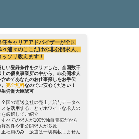
専任キャリアアドバイザーが全国
津々浦々のここだけの非公開求人、
コッソリ教えます！
厳しい登録条件をクリアした、全国数千
以上の優良事業所の中から、非公開求人
を含めてあなたのお仕事探しをお手伝
い。
完全無料
なのでご安心ください！
厚生労働大臣認可
・全国の運送会社の売上／給与データベ
ースを活用することでホワイトな求人の
みを厳選してご紹介
・すべての求人が100%独自開拓だから
急募案件や非公開求人が多数
・正社員のみ。派遣は一切掲載しません