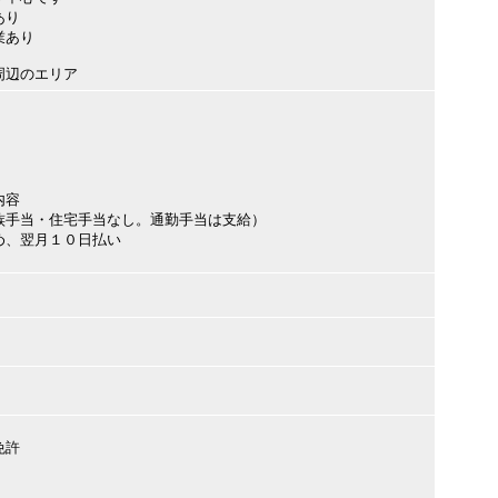
あり
業あり
周辺のエリア
内容
族手当・住宅手当なし。通勤手当は支給）
め、翌月１０日払い
免許