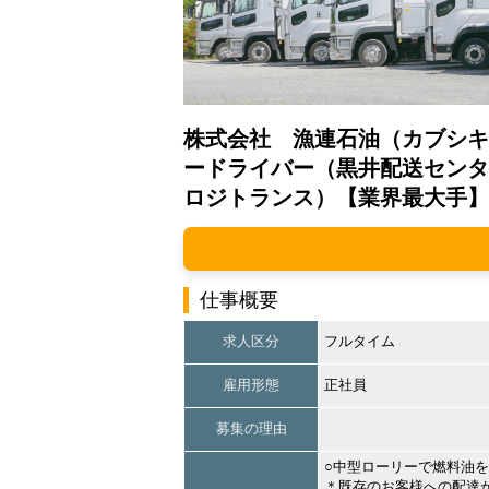
株式会社 漁連石油（カブシキ
ードライバー（黒井配送センタ
ロジトランス）【業界最大手】
仕事概要
求人区分
フルタイム
雇用形態
正社員
募集の理由
○中型ローリーで燃料油
＊既存のお客様への配達