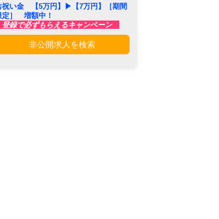
お祝い金 【5万円】▶︎【7万円】［期間
限定］ 増額中！
登録で必ずもらえるキャンペーン
非公開求人を検索