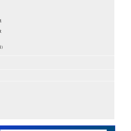
無
数
績）