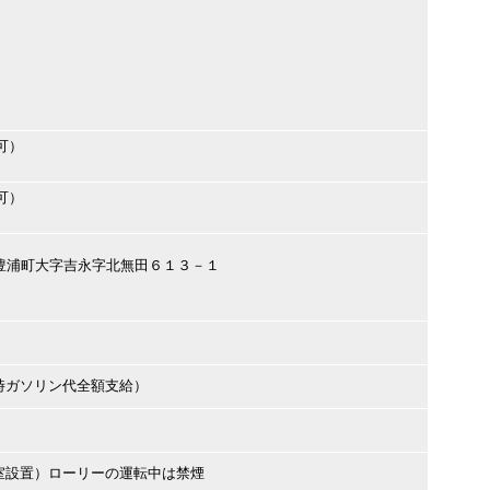
可）
可）
関市豊浦町大字吉永字北無田６１３－１
時ガソリン代全額支給）
室設置）ローリーの運転中は禁煙