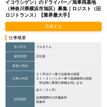
イコウシゲン）のドライバー／旭車両基地
（神奈川県横浜市旭区）募集｜ロジスト（旧
ロジトランス）【業界最大手】
応募する
仕事概要
求人区分
フルタイム
雇用形態
正社員
募集の理由
２ｔ平ボディ車で古紙等の回収
仕事の内容
２ｔ～３ｔパッカー車で資源物等の回収
申込時に希望の車種を伺います。
あり（３ヶ月）
試用期間中の労働条件
試用期間
同条件