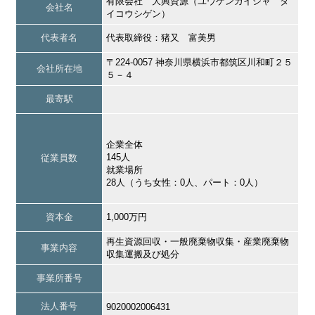
有限会社 大興資源（ユウゲンガイシャ タ
会社名
イコウシゲン）
代表者名
代表取締役：猪又 富美男
〒224-0057 神奈川県横浜市都筑区川和町２５
会社所在地
５－４
最寄駅
企業全体
145人
従業員数
就業場所
28人（うち女性：0人、パート：0人）
資本金
1,000万円
再生資源回収・一般廃棄物収集・産業廃棄物
事業内容
収集運搬及び処分
事業所番号
法人番号
9020002006431