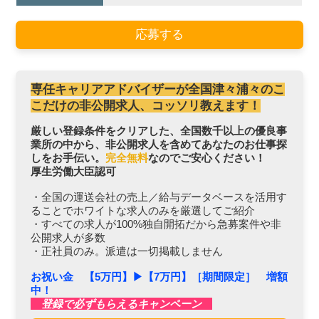
応募する
専任キャリアアドバイザーが全国津々浦々のこ
こだけの非公開求人、コッソリ教えます！
厳しい登録条件をクリアした、全国数千以上の優良事
業所の中から、非公開求人を含めてあなたのお仕事探
しをお手伝い。
完全無料
なのでご安心ください！
厚生労働大臣認可
・全国の運送会社の売上／給与データベースを活用す
ることでホワイトな求人のみを厳選してご紹介
・すべての求人が100%独自開拓だから急募案件や非
公開求人が多数
・正社員のみ。派遣は一切掲載しません
お祝い金 【5万円】▶︎【7万円】［期間限定］ 増額
中！
登録で必ずもらえるキャンペーン