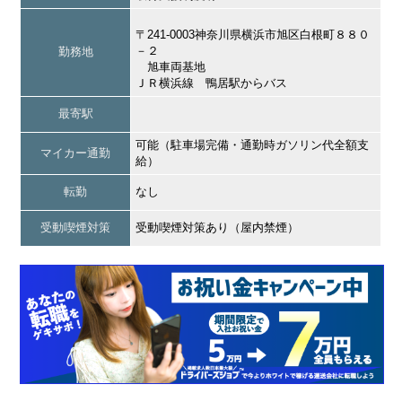
〒241-0003神奈川県横浜市旭区白根町８８０
－２
勤務地
旭車両基地
ＪＲ横浜線 鴨居駅からバス
最寄駅
可能（駐車場完備・通勤時ガソリン代全額支
マイカー通勤
給）
転勤
なし
受動喫煙対策
受動喫煙対策あり（屋内禁煙）