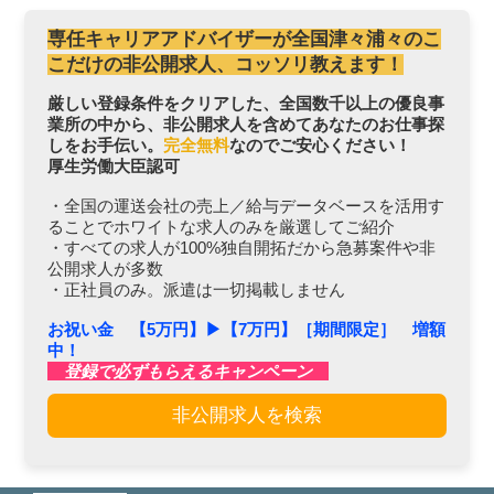
専任キャリアアドバイザーが全国津々浦々のこ
こだけの非公開求人、コッソリ教えます！
厳しい登録条件をクリアした、全国数千以上の優良事
業所の中から、非公開求人を含めてあなたのお仕事探
しをお手伝い。
完全無料
なのでご安心ください！
厚生労働大臣認可
・全国の運送会社の売上／給与データベースを活用す
ることでホワイトな求人のみを厳選してご紹介
・すべての求人が100%独自開拓だから急募案件や非
公開求人が多数
・正社員のみ。派遣は一切掲載しません
お祝い金 【5万円】▶︎【7万円】［期間限定］ 増額
中！
登録で必ずもらえるキャンペーン
非公開求人を検索