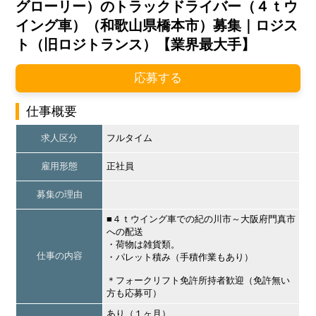
グローリー）のトラックドライバー（４ｔウ
イング車）（和歌山県橋本市）募集｜ロジス
ト（旧ロジトランス）【業界最大手】
応募する
仕事概要
求人区分
フルタイム
雇用形態
正社員
募集の理由
■４ｔウイング車での紀の川市～大阪府門真市
への配送
・荷物は雑貨類。
仕事の内容
・パレット積み（手積作業もあり）
＊フォークリフト免許所持者歓迎（免許無い
方も応募可）
あり（１ヶ月）