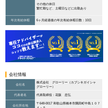
その他の休日
繁忙期など、土曜日などに出勤あり
年次有給休暇
6ヶ月経過後の年次有給休暇日数：10日
会社情報
株式会社 グローリー（カブシキガイシャ
会社名
グローリー）
代表者名
代表取締役：花阪 忠弘
〒648-0017 和歌山県橋本市隅田町中島１０７
会社所在地
４－５