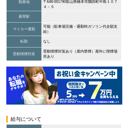
〒648-0017和歌山県橋本市隅田町中島１０７
勤務地
４－５
最寄駅
可能（駐車場完備・通勤時ガソリン代全額支
マイカー通勤
給）
転勤
なし
受動喫煙対策あり（屋内禁煙）屋外に喫煙場
受動喫煙対策
所あり
給与について