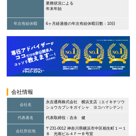
業務状況による
年末年始
年次有給休暇
6ヶ月経過後の年次有給休暇日数：10日
会社情報
永吉通商株式会社 横浜支店（エイキチツウ
会社名
ショウカブシキガイシャ ヨコハマシテン）
代表者名
代表取締役：吉永 健
〒231-0012 神奈川県横浜市中区相生町１ー１
会社所在地
８ 光南ビル４ＦーＢ号室