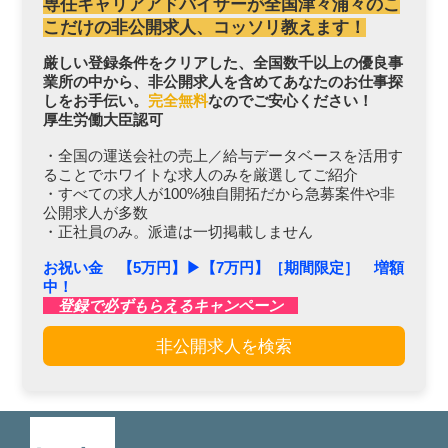
専任キャリアアドバイザーが全国津々浦々のこ
こだけの非公開求人、コッソリ教えます！
厳しい登録条件をクリアした、全国数千以上の優良事
業所の中から、非公開求人を含めてあなたのお仕事探
しをお手伝い。
完全無料
なのでご安心ください！
厚生労働大臣認可
・全国の運送会社の売上／給与データベースを活用す
ることでホワイトな求人のみを厳選してご紹介
・すべての求人が100%独自開拓だから急募案件や非
公開求人が多数
・正社員のみ。派遣は一切掲載しません
お祝い金 【5万円】▶︎【7万円】［期間限定］ 増額
中！
登録で必ずもらえるキャンペーン
非公開求人を検索