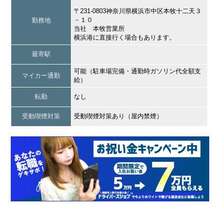
〒231-0803神奈川県横浜市中区本牧十二天３
－１０
勤務地
当社 本牧営業所
横浜港に直接行く場合もあります。
最寄駅
可能（駐車場完備・通勤時ガソリン代全額支
マイカー通勤
給）
転勤
なし
受動喫煙対策
受動喫煙対策あり（屋内禁煙）