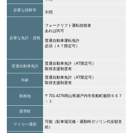
必要な経験等
不問
フォークリフト運転技能者
あれば尚可
必要な免許・資格
普通自動車運転免許
必須（ＡＴ限定可）
普通自動車免許（AT限定可）
普通自動車免許
取得支援制度有
普通自動車免許（AT限定可）
年齢
取得支援制度有
〒701-4276岡山県瀬戸内市長船町服部６６７
勤務地
－１
最寄駅
可能（駐車場完備・通勤時ガソリン代全額支
マイカー通勤
給）