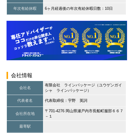
年次有給休暇
6ヶ月経過後の年次有給休暇日数：10日
会社情報
有限会社 ラインパッケージ（ユウゲンガイ
会社名
シャ ラインパッケージ）
代表者名
代表取締役：宇野 英詞
〒701-4276 岡山県瀬戸内市長船町服部６６７
会社所在地
－１
最寄駅