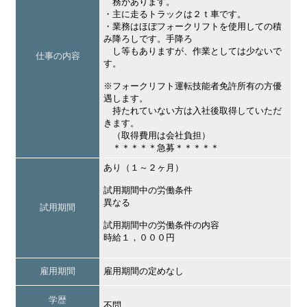
務があります。
・主に走るトラックは２ｔ車です。
・業務はほぼフォークリフトを使用しての積
み降ろしです。手降ろ
し等もありますが、作業としては少ないで
仕事の内容
す。
※フォークリフト運転技能者免許所有の方優
遇します。
持たれていない方は入社後取得していただ
きます。
（取得費用は会社負担）
＊＊＊＊＊急募＊＊＊＊＊
あり（１～２ヶ月）
試用期間中の労働条件
異なる
試用期間
試用期間中の労働条件の内容
時給１，０００円
雇用期間
雇用期間の定めなし
学歴
不問