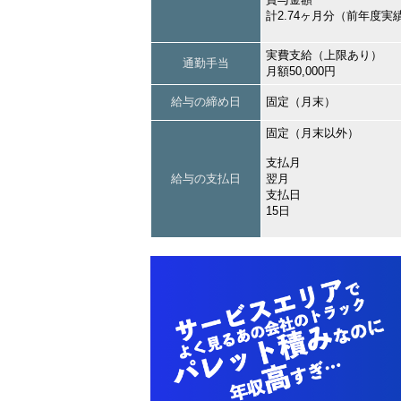
計2.74ヶ月分（前年度実
実費支給（上限あり）
通勤手当
月額50,000円
給与の締め日
固定（月末）
固定（月末以外）
支払月
給与の支払日
翌月
支払日
15日