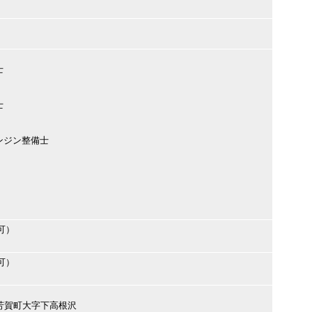
士
士
ンジン整備士
可）
可）
賀郡芳賀町大字下高根沢