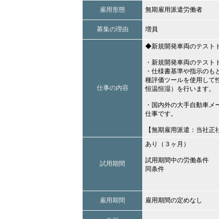
雇用形態
無期雇用派遣労働者
募集の理由
増員
◆新規開発車両のテスト
・新規開発車両のテスト
・仕様書基準や指示のも
種評価ツールを使用して
仕事の内容
恒温恒湿）を行います。
・国内外の大手自動車メ
仕事です。
【無期雇用派遣：当社正
あり（３ヶ月）
試用期間中の労働条件
試用期間
同条件
雇用期間
雇用期間の定めなし