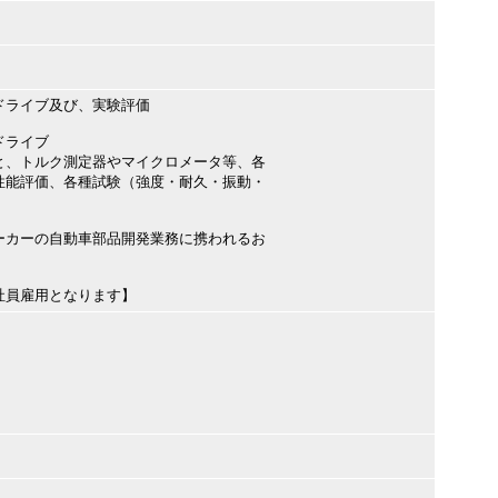
ドライブ及び、実験評価
ドライブ
と、トルク測定器やマイクロメータ等、各
性能評価、各種試験（強度・耐久・振動・
ーカーの自動車部品開発業務に携われるお
社員雇用となります】