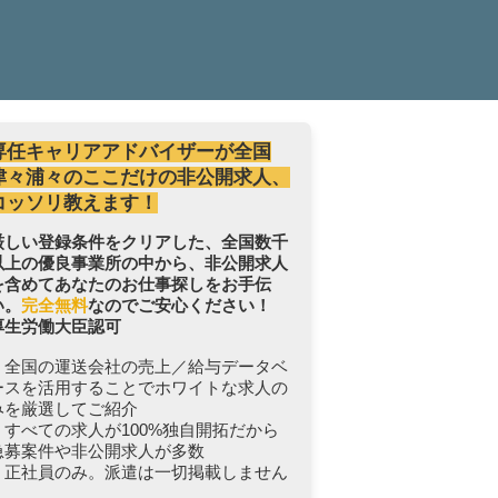
専任キャリアアドバイザーが全国
津々浦々のここだけの非公開求人、
コッソリ教えます！
厳しい登録条件をクリアした、全国数千
以上の優良事業所の中から、非公開求人
を含めてあなたのお仕事探しをお手伝
い。
完全無料
なのでご安心ください！
厚生労働大臣認可
・全国の運送会社の売上／給与データベ
ースを活用することでホワイトな求人の
みを厳選してご紹介
・すべての求人が100%独自開拓だから
急募案件や非公開求人が多数
・正社員のみ。派遣は一切掲載しません