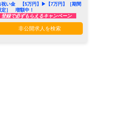
お祝い金 【5万円】▶︎【7万円】［期間
限定］ 増額中！
登録で必ずもらえるキャンペーン
非公開求人を検索