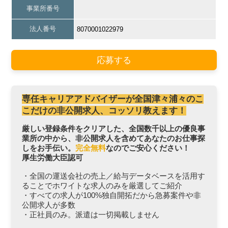
事業所番号
法人番号
8070001022979
応募する
専任キャリアアドバイザーが全国津々浦々のこ
こだけの非公開求人、コッソリ教えます！
厳しい登録条件をクリアした、全国数千以上の優良事
業所の中から、非公開求人を含めてあなたのお仕事探
しをお手伝い。
完全無料
なのでご安心ください！
厚生労働大臣認可
・全国の運送会社の売上／給与データベースを活用す
ることでホワイトな求人のみを厳選してご紹介
・すべての求人が100%独自開拓だから急募案件や非
公開求人が多数
・正社員のみ。派遣は一切掲載しません