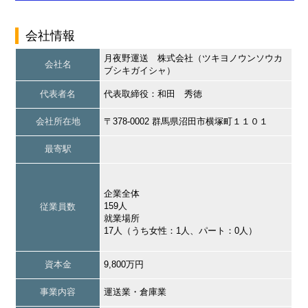
会社情報
月夜野運送 株式会社（ツキヨノウンソウカ
会社名
ブシキガイシャ）
代表者名
代表取締役：和田 秀徳
会社所在地
〒378-0002 群馬県沼田市横塚町１１０１
最寄駅
企業全体
159人
従業員数
就業場所
17人（うち女性：1人、パート：0人）
資本金
9,800万円
事業内容
運送業・倉庫業