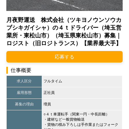
月夜野運送 株式会社（ツキヨノウンソウカ
ブシキガイシャ）の４ｔドライバー（埼玉営
業所・東松山市）（埼玉県東松山市）募集｜
ロジスト（旧ロジトランス）【業界最大手】
応募する
仕事概要
求人区分
フルタイム
雇用形態
正社員
募集の理由
増員
○４ｔ車運転手（関東一円・中長距離）
・建材など一般貨物輸送
・貨物の積み下ろしは手作業またはフォーク