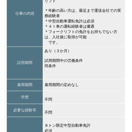
リフト
＊年齢の高い方は、最近まで運送会社での実
仕事の内容
務経験者
＊中型自動車運転免許は必須
＊４ｔ車の運転経験者は優遇
＊フォークリフトの免許をお持ちでない方
は、入社後に取得が可能
です。
あり（３か月）
試用期間中の労働条件
試用期間
同条件
雇用期間
雇用期間の定めなし
学歴
不問
必要な経験等
不問
８トン限定中型自動車免許
必須