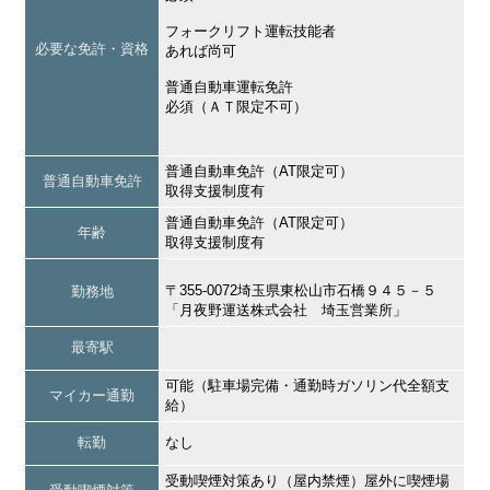
フォークリフト運転技能者
必要な免許・資格
あれば尚可
普通自動車運転免許
必須（ＡＴ限定不可）
普通自動車免許（AT限定可）
普通自動車免許
取得支援制度有
普通自動車免許（AT限定可）
年齢
取得支援制度有
〒355-0072埼玉県東松山市石橋９４５－５
勤務地
「月夜野運送株式会社 埼玉営業所」
最寄駅
可能（駐車場完備・通勤時ガソリン代全額支
マイカー通勤
給）
転勤
なし
受動喫煙対策あり（屋内禁煙）屋外に喫煙場