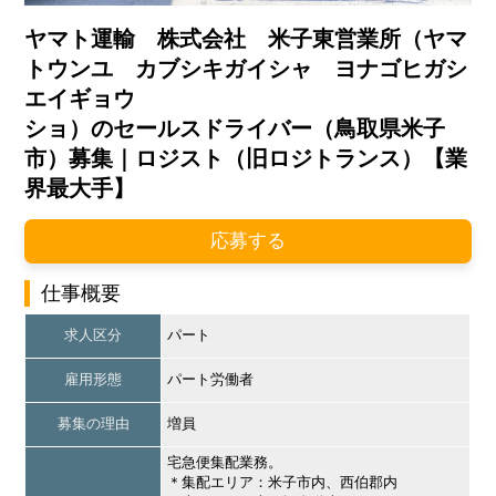
ヤマト運輸 株式会社 米子東営業所（ヤマ
トウンユ カブシキガイシャ ヨナゴヒガシ
エイギョウ
ショ）のセールスドライバー（鳥取県米子
市）募集｜ロジスト（旧ロジトランス）【業
界最大手】
応募する
仕事概要
求人区分
パート
雇用形態
パート労働者
募集の理由
増員
宅急便集配業務。
＊集配エリア：米子市内、西伯郡内