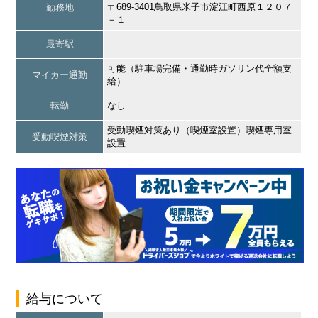
〒689-3401鳥取県米子市淀江町西原１２０７
勤務地
－１
最寄駅
可能（駐車場完備・通勤時ガソリン代全額支
マイカー通勤
給）
転勤
なし
受動喫煙対策あり（喫煙室設置）喫煙専用室
受動喫煙対策
設置
給与について