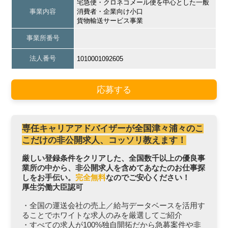
宅急便・クロネコメール便を中心とした一般
事業内容
消費者・企業向け小口
貨物輸送サービス事業
事業所番号
法人番号
1010001092605
応募する
専任キャリアアドバイザーが全国津々浦々のこ
こだけの非公開求人、コッソリ教えます！
厳しい登録条件をクリアした、全国数千以上の優良事
業所の中から、非公開求人を含めてあなたのお仕事探
しをお手伝い。
完全無料
なのでご安心ください！
厚生労働大臣認可
・全国の運送会社の売上／給与データベースを活用す
ることでホワイトな求人のみを厳選してご紹介
・すべての求人が100%独自開拓だから急募案件や非