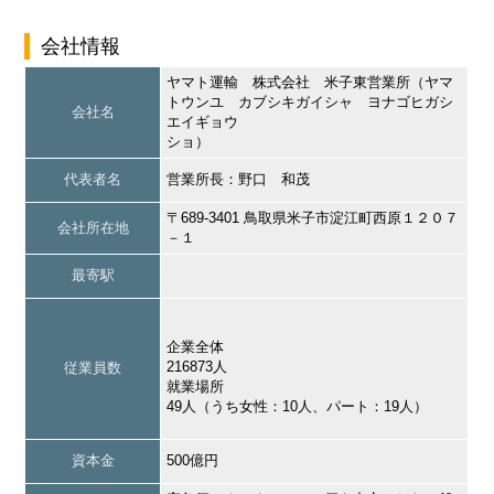
会社情報
ヤマト運輸 株式会社 米子東営業所（ヤマ
トウンユ カブシキガイシャ ヨナゴヒガシ
会社名
エイギョウ
ショ）
代表者名
営業所長：野口 和茂
〒689-3401 鳥取県米子市淀江町西原１２０７
会社所在地
－１
最寄駅
企業全体
216873人
従業員数
就業場所
49人（うち女性：10人、パート：19人）
資本金
500億円