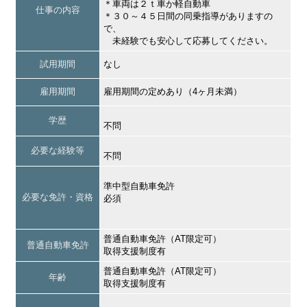
＊車両は２ｔ車か軽自動車
仕事の内容
＊３０～４５日間の同乗指導がありますの
で、
未経験でも安心して応募してください。
試用期間
なし
雇用期間
雇用期間の定めあり（4ヶ月未満）
学歴
不問
必要な経験等
不問
準中型自動車免許
必要な免許・資格
必須
普通自動車免許（AT限定可）
普通自動車免許
取得支援制度有
普通自動車免許（AT限定可）
年齢
取得支援制度有