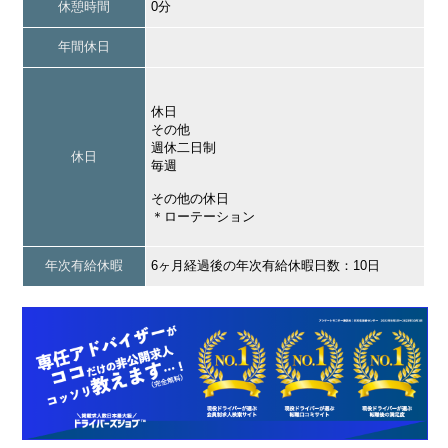
休憩時間
0分
年間休日
休日
その他
週休二日制
休日
毎週
その他の休日
＊ローテーション
年次有給休暇
6ヶ月経過後の年次有給休暇日数：10日