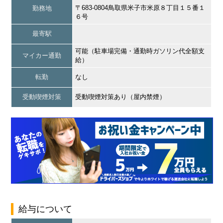
〒683-0804鳥取県米子市米原８丁目１５番１
勤務地
６号
最寄駅
可能（駐車場完備・通勤時ガソリン代全額支
マイカー通勤
給）
転勤
なし
受動喫煙対策
受動喫煙対策あり（屋内禁煙）
給与について