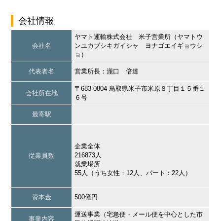
会社情報
ヤマト運輸株式会社 米子営業所（ヤマトウ
会社名
ンユカブシキガイシャ ヨナゴエイギョウシ
ョ）
代表者名
営業所長：瀧口 倍達
〒683-0804 鳥取県米子市米原８丁目１５番１
会社所在地
６号
最寄駅
企業全体
216873人
従業員数
就業場所
55人（うち女性：12人、パート：22人）
資本金
500億円
運送事業（宅急便・メール便を中心とした市
事業内容