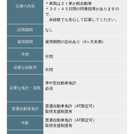
＊車両は２ｔ車か軽自動車
仕事の内容
＊３０～４５日間の同乗指導がありますの
で、
未経験でも安心して応募してください。
試用期間
なし
雇用期間
雇用期間の定めあり（4ヶ月未満）
学歴
不問
必要な経験等
不問
準中型自動車免許
必要な免許・資格
必須
普通自動車免許（AT限定可）
普通自動車免許
取得支援制度有
普通自動車免許（AT限定可）
年齢
取得支援制度有