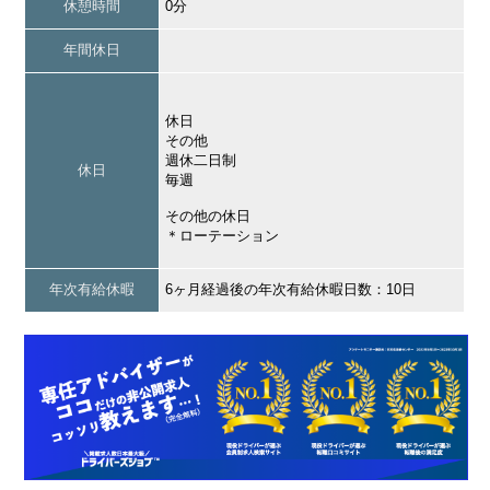
休憩時間
0分
年間休日
休日
その他
週休二日制
休日
毎週
その他の休日
＊ローテーション
年次有給休暇
6ヶ月経過後の年次有給休暇日数：10日