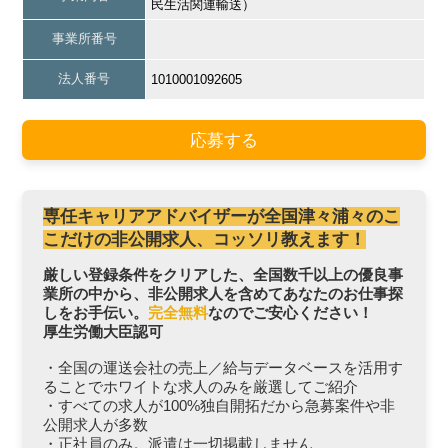
民生活関連輸送）
事業所番号
法人番号
1010001092605
応募する
専任キャリアアドバイザーが全国津々浦々のこ
こだけの非公開求人、コッソリ教えます！
厳しい登録条件をクリアした、全国数千以上の優良事
業所の中から、非公開求人を含めてあなたのお仕事探
しをお手伝い。
完全無料
なのでご安心ください！
厚生労働大臣認可
・全国の運送会社の売上／給与データベースを活用す
ることでホワイトな求人のみを厳選してご紹介
・すべての求人が100%独自開拓だから急募案件や非
公開求人が多数
・正社員のみ。派遣は一切掲載しません