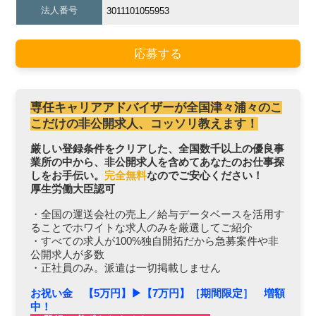
法人番号
3011101055953
応募する
専任キャリアアドバイザーが全国津々浦々のこ
こだけの非公開求人、コッソリ教えます！
厳しい登録条件をクリアした、全国数千以上の優良事
業所の中から、非公開求人を含めてあなたのお仕事探
しをお手伝い。
完全無料
なのでご安心ください！
厚生労働大臣認可
・全国の運送会社の売上／給与データベースを活用す
ることでホワイトな求人のみを厳選してご紹介
・すべての求人が100%独自開拓だから急募案件や非
公開求人が多数
・正社員のみ。派遣は一切掲載しません
お祝い金 【5万円】▶︎【7万円】［期間限定］ 増額
中！