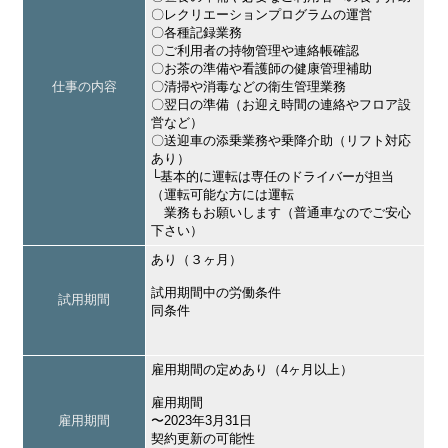
〇レクリエーションプログラムの運営
〇各種記録業務
〇ご利用者の持物管理や連絡帳確認
〇お茶の準備や看護師の健康管理補助
仕事の内容
〇清掃や消毒などの衛生管理業務
〇翌日の準備（お迎え時間の連絡やフロア設
営など）
〇送迎車の添乗業務や乗降介助（リフト対応
あり）
└基本的に運転は専任のドライバーが担当
（運転可能な方には運転
業務もお願いします（普通車なのでご安心
下さい）
あり（３ヶ月）
試用期間中の労働条件
試用期間
同条件
雇用期間の定めあり（4ヶ月以上）
雇用期間
雇用期間
〜2023年3月31日
契約更新の可能性