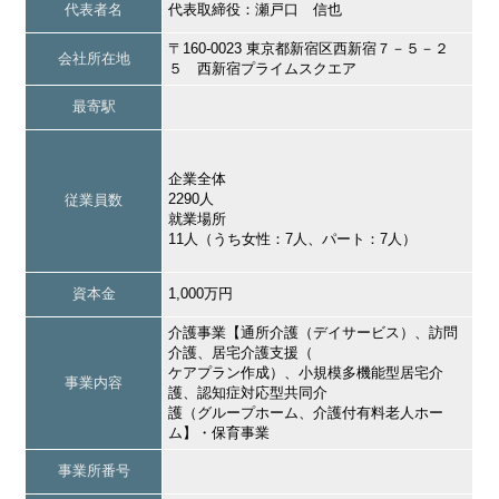
代表者名
代表取締役：瀬戸口 信也
〒160-0023 東京都新宿区西新宿７－５－２
会社所在地
５ 西新宿プライムスクエア
最寄駅
企業全体
2290人
従業員数
就業場所
11人（うち女性：7人、パート：7人）
資本金
1,000万円
介護事業【通所介護（デイサービス）、訪問
介護、居宅介護支援（
ケアプラン作成）、小規模多機能型居宅介
事業内容
護、認知症対応型共同介
護（グループホーム、介護付有料老人ホー
ム】・保育事業
事業所番号