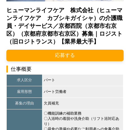
ヒューマンライフケア 株式会社（ヒューマ
ンライフケア カブシキガイシャ）の介護職
員・デイサービス／京都西院（京都市右京
区）（京都府京都市右京区）募集｜ロジスト
（旧ロジトランス）【業界最大手】
応募する
仕事概要
求人区分
パート
雇用形態
パート労働者
募集の理由
欠員補充
〇機能訓練の補助業務
〇入浴時の着脱や洗身介助（リフト浴対応あ
り）
〇昼食の準備や必要なご利用者への食事介助