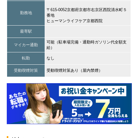
〒615-0052京都府京都市右京区西院清水町５
勤務地
番地
ヒューマンライフケア京都西院
最寄駅
可能（駐車場完備・通勤時ガソリン代全額支
マイカー通勤
給）
転勤
なし
受動喫煙対策
受動喫煙対策あり（屋内禁煙）