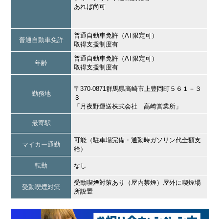
あれば尚可
普通自動車免許（AT限定可）
普通自動車免許
取得支援制度有
普通自動車免許（AT限定可）
年齢
取得支援制度有
〒370-0871群馬県高崎市上豊岡町５６１－３
勤務地
３
「月夜野運送株式会社 高崎営業所」
最寄駅
可能（駐車場完備・通勤時ガソリン代全額支
マイカー通勤
給）
転勤
なし
受動喫煙対策あり（屋内禁煙）屋外に喫煙場
受動喫煙対策
所設置