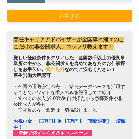
応募する
専任キャリアアドバイザーが全国津々浦々のこ
こだけの非公開求人、コッソリ教えます！
厳しい登録条件をクリアした、全国数千以上の優良事
業所の中から、非公開求人を含めてあなたのお仕事探
しをお手伝い。
完全無料
なのでご安心ください！
厚生労働大臣認可
・全国の運送会社の売上／給与データベースを活用す
ることでホワイトな求人のみを厳選してご紹介
・すべての求人が100%独自開拓だから急募案件や非
公開求人が多数
・正社員のみ。派遣は一切掲載しません
お祝い金 【5万円】▶︎【7万円】［期間限定］ 増額
中！
登録で必ずもらえるキャンペーン