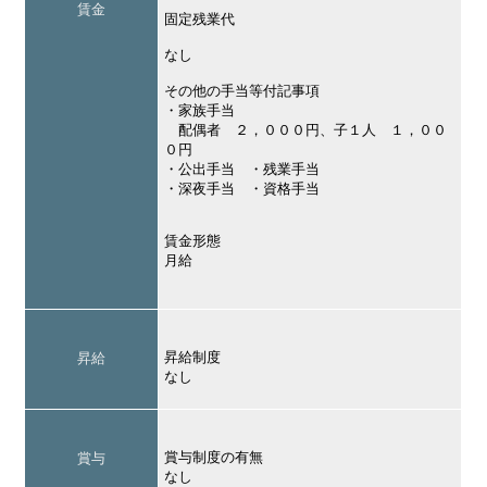
賃金
固定残業代
なし
その他の手当等付記事項
・家族手当
配偶者 ２，０００円、子１人 １，００
０円
・公出手当 ・残業手当
・深夜手当 ・資格手当
賃金形態
月給
昇給制度
昇給
なし
賞与制度の有無
賞与
なし