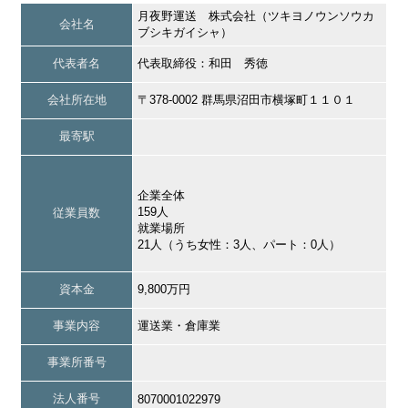
月夜野運送 株式会社（ツキヨノウンソウカ
会社名
ブシキガイシャ）
代表者名
代表取締役：和田 秀徳
会社所在地
〒378-0002 群馬県沼田市横塚町１１０１
最寄駅
企業全体
159人
従業員数
就業場所
21人（うち女性：3人、パート：0人）
資本金
9,800万円
事業内容
運送業・倉庫業
事業所番号
法人番号
8070001022979