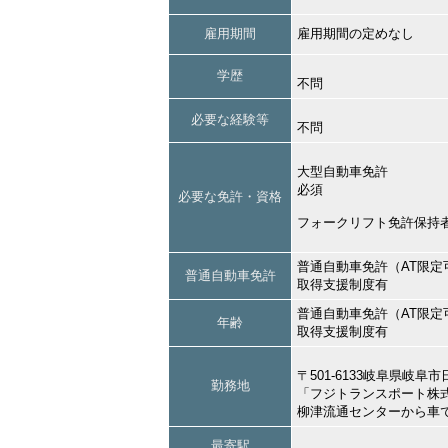
雇用期間
雇用期間の定めなし
学歴
不問
必要な経験等
不問
大型自動車免許
必須
必要な免許・資格
フォークリフト免許保持
普通自動車免許（AT限定
普通自動車免許
取得支援制度有
普通自動車免許（AT限定
年齢
取得支援制度有
〒501-6133岐阜県岐
勤務地
「フジトランスポート株
柳津流通センターから車
最寄駅