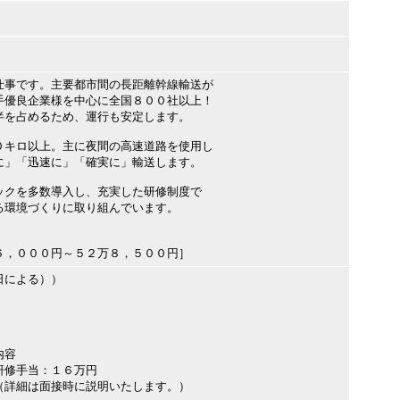
仕事です。主要都市間の長距離幹線輸送が
手優良企業様を中心に全国８００社以上！
半を占めるため、運行も安定します。
０キロ以上。主に夜間の高速道路を使用し
に」「迅速に」「確実に」輸送します。
ックを多数導入し、充実した研修制度で
る環境づくりに取り組んでいます。
６，０００円～５２万８，５００円］
日による））
内容
研修手当：１６万円
（詳細は面接時に説明いたします。）