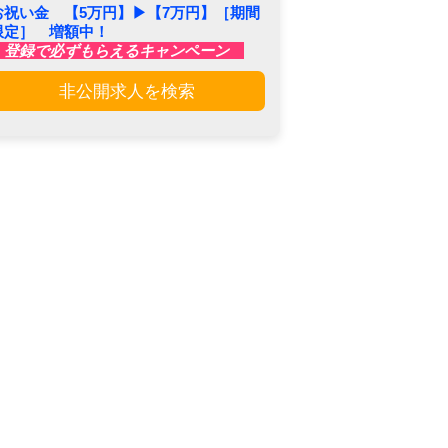
お祝い金 【5万円】▶︎【7万円】［期間
限定］ 増額中！
登録で必ずもらえるキャンペーン
非公開求人を検索