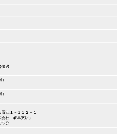
者優遇
可）
可）
阜市日置江１－１１２－１
式会社 岐阜支店」
で５分