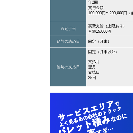
年2回
賞与金額
100,000円〜200,000
実費支給（上限あり）
通勤手当
月額15,000円
給与の締め日
固定（月末）
固定（月末以外）
支払月
給与の支払日
翌月
支払日
25日