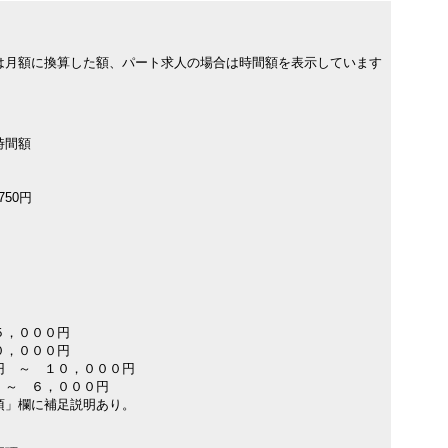
は月額に換算した額、パート求人の場合は時間額を表示しています
時間額
750円
５，０００円
０，０００円
円 ～ １０，０００円
 ～ ６，０００円
項」欄に補足説明あり。