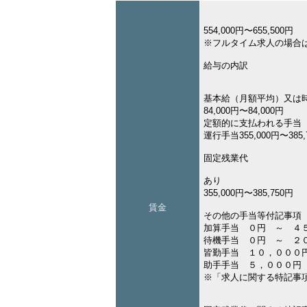
554,000円〜655,500円
※フルタイム求人の場合
給与の内訳
基本給（月額平均）又は
84,000円〜84,000円
定額的に支払われる手当
運行手当355,000円〜385,
固定残業代
あり
355,000円〜385,750円
賃金
その他の手当等付記事項
加算手当 ０円 ～ ４
待機手当 ０円 ～ ２
皆勤手当 １０，０００
助手手当 ５，０００円
※「求人に関する特記事