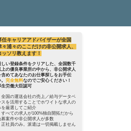
専任キャリアアドバイザーが全国
津々浦々のここだけの非公開求人、
コッソリ教えます！
厳しい登録条件をクリアした、全国数千
以上の優良事業所の中から、非公開求人
を含めてあなたのお仕事探しをお手伝
い。
完全無料
なのでご安心ください！
厚生労働大臣認可
・全国の運送会社の売上／給与データベ
ースを活用することでホワイトな求人の
みを厳選してご紹介
・すべての求人が100%独自開拓だから
急募案件や非公開求人が多数
・正社員のみ。派遣は一切掲載しません