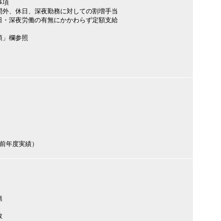
事項
間外、休日、深夜勤務に対しての割増手当
日・深夜労働の有無にかかわらず定額支給
項」欄参照
円（前年度実績）
無
数