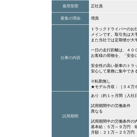
雇用形態
正社員
募集の理由
増員
トラックドライバーのお
メインです。取引先は大
また当社では定期便が大
一日の走行距離は、４０
お客様の荷物を、「安全
仕事の内容
安全性の高い新車のトラ
安心して業務に集中でき
※転勤無し
★モデル月収：［３４万
あり（約１ヶ月間（入社
試用期間中の労働条件
異なる
試用期間
試用期間中の労働条件の
基本給：５万～９万円 
月額：２１万～２５万円