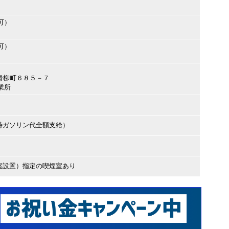
可）
可）
市青柳町６８５－７
業所
時ガソリン代全額支給）
室設置）指定の喫煙室あり