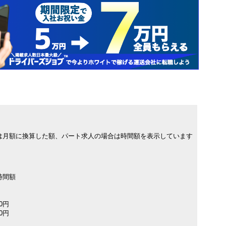
は月額に換算した額、パート求人の場合は時間額を表示しています
時間額
00円
00円