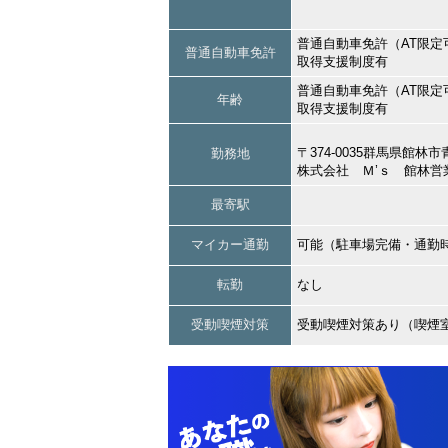
普通自動車免許（AT限定
普通自動車免許
取得支援制度有
普通自動車免許（AT限定
年齢
取得支援制度有
〒374-0035群馬県館林
勤務地
株式会社 Ｍ’ｓ 館林営
最寄駅
マイカー通勤
可能（駐車場完備・通勤
転勤
なし
受動喫煙対策
受動喫煙対策あり（喫煙