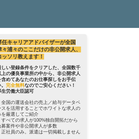
専任キャリアアドバイザーが全国
津々浦々のここだけの非公開求人、
コッソリ教えます！
厳しい登録条件をクリアした、全国数千
以上の優良事業所の中から、非公開求人
を含めてあなたのお仕事探しをお手伝
い。
完全無料
なのでご安心ください！
厚生労働大臣認可
・全国の運送会社の売上／給与データベ
ースを活用することでホワイトな求人の
みを厳選してご紹介
・すべての求人が100%独自開拓だから
急募案件や非公開求人が多数
・正社員のみ。派遣は一切掲載しません