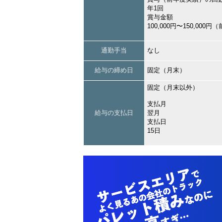
年1回
賞与金額
100,000円〜150,000
通勤手当
なし
給与の締め日
固定（月末）
固定（月末以外）
支払月
給与の支払日
翌月
支払日
15日