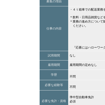
募集の理由
・４ｔ箱車での配送業務
＊飲料・日用品雑貨など
＊業務の進め方について
ください。
仕事の内容
『応募にはハローワーク
試用期間
なし
雇用期間
雇用期間の定めなし
学歴
不問
必要な経験等
不問
準中型自動車免許
必要な免許・資格
必須