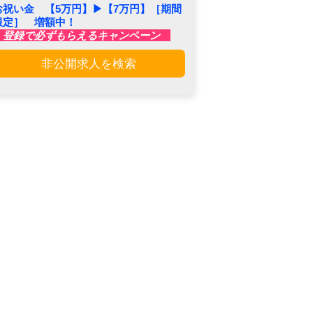
お祝い金 【5万円】▶︎【7万円】［期間
限定］ 増額中！
登録で必ずもらえるキャンペーン
非公開求人を検索