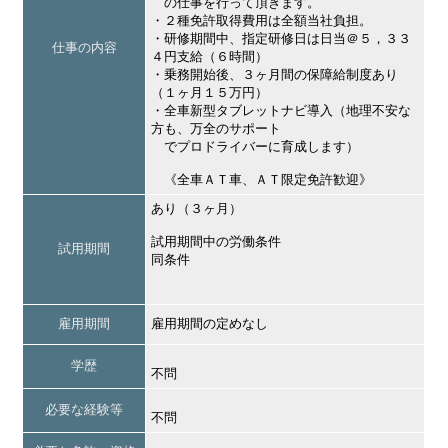
の仕事を行って頂きます。
・２種免許取得費用は全額当社負担。
・研修期間中、指定研修日は日当＠５，３３
仕事の内容
４円支給（６時間）
・乗務開始後、３ヶ月間の保障給制度あり
（１ヶ月１５万円）
・全車新型タブレットナビ導入（地理不安な
方も、万全のサポート
でプロドライバーに育成します）
《全車ＡＴ車、ＡＴ限定免許歓迎》
あり（３ヶ月）
試用期間中の労働条件
試用期間
同条件
雇用期間
雇用期間の定めなし
学歴
不問
必要な経験等
不問