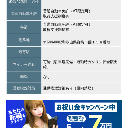
必要な免許・資格
普通自動車免許（AT限定可）
普通自動車免許
取得支援制度有
普通自動車免許（AT限定可）
年齢
取得支援制度有
勤務地
〒644-0002和歌山県御坊市薗１５８番地
最寄駅
可能（駐車場完備・通勤時ガソリン代全額支
マイカー通勤
給）
転勤
なし
受動喫煙対策
受動喫煙対策あり（屋内禁煙）