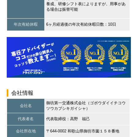
養成、研修シフト表によりますが、用事があ
る場合は振替可能
年次有給休暇
6ヶ月経過後の年次有給休暇日数：10日
会社情報
御坊第一交通株式会社（ゴボウダイイチコウ
会社名
ツウカブシキガイシャ）
代表者名
代表取締役：高野 福己
会社所在地
〒644-0002 和歌山県御坊市薗１５８番地