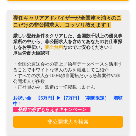
専任キャリアアドバイザーが全国津々浦々のこ
こだけの非公開求人、コッソリ教えます！
厳しい登録条件をクリアした、全国数千以上の優良事
業所の中から、非公開求人を含めてあなたのお仕事探
しをお手伝い。
完全無料
なのでご安心ください！
厚生労働大臣認可
・全国の運送会社の売上／給与データベースを活用す
ることでホワイトな求人のみを厳選してご紹介
・すべての求人が100%独自開拓だから急募案件や非
公開求人が多数
・正社員のみ。派遣は一切掲載しません
お祝い金 【5万円】▶︎【7万円】［期間限定］ 増額
中！
登録で必ずもらえるキャンペーン
非公開求人を検索