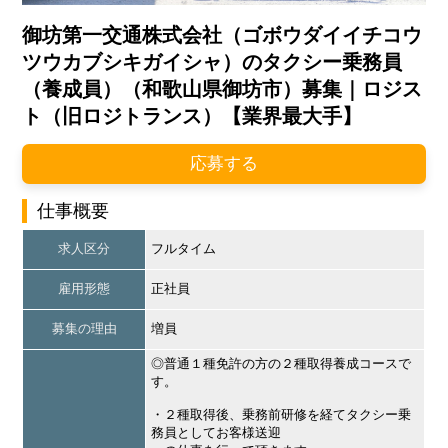
御坊第一交通株式会社（ゴボウダイイチコウ
ツウカブシキガイシャ）のタクシー乗務員
（養成員）（和歌山県御坊市）募集｜ロジス
ト（旧ロジトランス）【業界最大手】
応募する
仕事概要
求人区分
フルタイム
雇用形態
正社員
募集の理由
増員
◎普通１種免許の方の２種取得養成コースで
す。
・２種取得後、乗務前研修を経てタクシー乗
務員としてお客様送迎