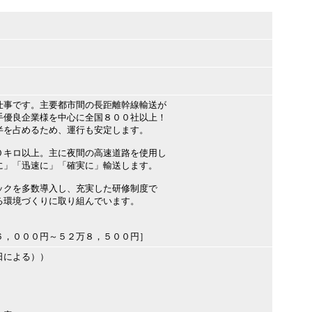
仕事です。主要都市間の長距離幹線輸送が
手優良企業様を中心に全国８００社以上！
半を占めるため、運行も安定します。
０キロ以上。主に夜間の高速道路を使用し
に」「迅速に」「確実に」輸送します。
ックを多数導入し、充実した研修制度で
る環境づくりに取り組んでいます。
６，０００円～５２万８，５００円］
日による））