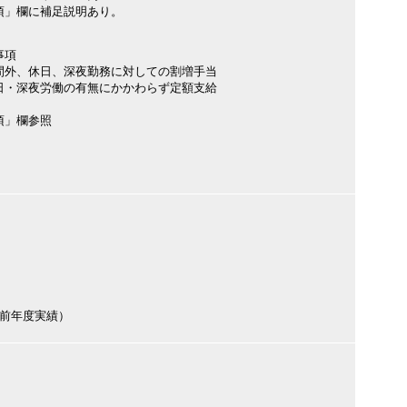
項」欄に補足説明あり。
事項
間外、休日、深夜勤務に対しての割増手当
日・深夜労働の有無にかかわらず定額支給
項」欄参照
円（前年度実績）