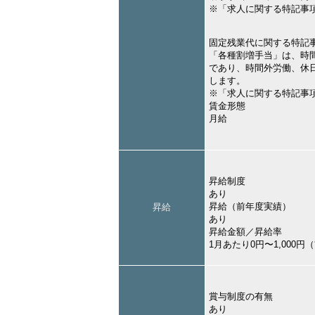
※「求人に関する特記事
固定残業代に関する特記
「各種割増手当」は、時
であり、時間外労働、休
します。
※「求人に関する特記事
賃金形態
月給
昇給制度
あり
昇給（前年度実績）
昇給
あり
昇給金額／昇給率
1月あたり0円〜1,000
賞与制度の有無
あり