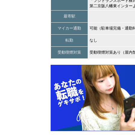
「フジトランスポート株
第二京阪八幡東インター
最寄駅
マイカー通勤
可能（駐車場完備・通勤
転勤
なし
受動喫煙対策
受動喫煙対策あり（屋内