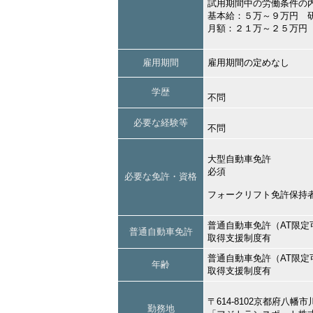
試用期間中の労働条件の
基本給：５万～９万円 
月額：２１万～２５万円
雇用期間
雇用期間の定めなし
学歴
不問
必要な経験等
不問
大型自動車免許
必須
必要な免許・資格
フォークリフト免許保持
普通自動車免許（AT限定
普通自動車免許
取得支援制度有
普通自動車免許（AT限定
年齢
取得支援制度有
〒614-8102京都府八幡
勤務地