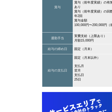
賞与（前年度実績）の有
あり
賞与
賞与（前年度実績）の回
年2回
賞与金額
100,000円〜200,000
実費支給（上限あり）
通勤手当
月額15,000円
給与の締め日
固定（月末）
固定（月末以外）
支払月
給与の支払日
翌月
支払日
25日