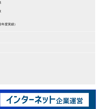
無
数
円（前年度実績）