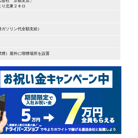
式会社 京都支店」
より北東２キロ
時ガソリン代全額支給）
禁煙）屋外に喫煙場所を設置