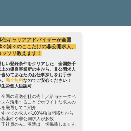
専任キャリアアドバイザーが全国
津々浦々のここだけの非公開求人、
コッソリ教えます！
厳しい登録条件をクリアした、全国数千
以上の優良事業所の中から、非公開求人
を含めてあなたのお仕事探しをお手伝
い。
完全無料
なのでご安心ください！
厚生労働大臣認可
・全国の運送会社の売上／給与データベ
ースを活用することでホワイトな求人の
みを厳選してご紹介
・すべての求人が100%独自開拓だから
急募案件や非公開求人が多数
・正社員のみ。派遣は一切掲載しません