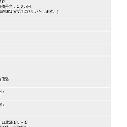
内容
研修手当：１６万円
（詳細は面接時に説明いたします。）
者優遇
可）
可）
市川口北浦１５－１