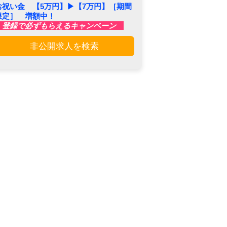
お祝い金 【5万円】▶︎【7万円】［期間
限定］ 増額中！
登録で必ずもらえるキャンペーン
非公開求人を検索