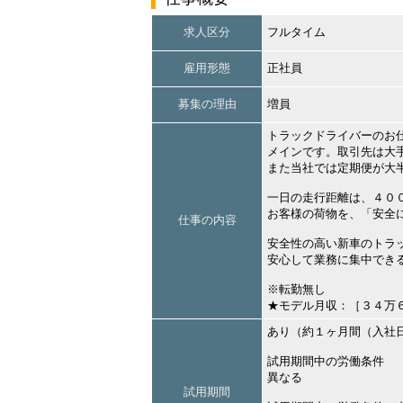
求人区分
フルタイム
雇用形態
正社員
募集の理由
増員
トラックドライバーのお
メインです。取引先は大
また当社では定期便が大
一日の走行距離は、４０
お客様の荷物を、「安全
仕事の内容
安全性の高い新車のトラ
安心して業務に集中でき
※転勤無し
★モデル月収：［３４万
あり（約１ヶ月間（入社
試用期間中の労働条件
異なる
試用期間