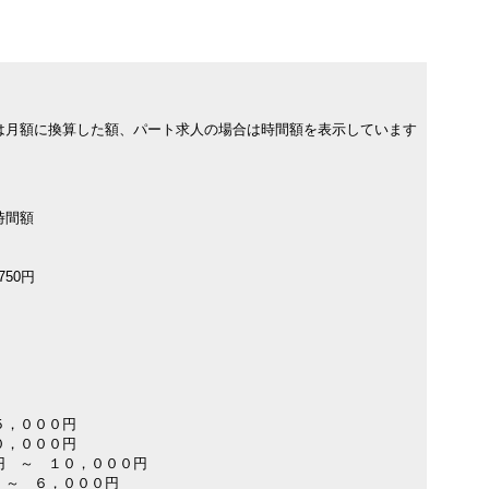
は月額に換算した額、パート求人の場合は時間額を表示しています
時間額
750円
５，０００円
０，０００円
円 ～ １０，０００円
 ～ ６，０００円