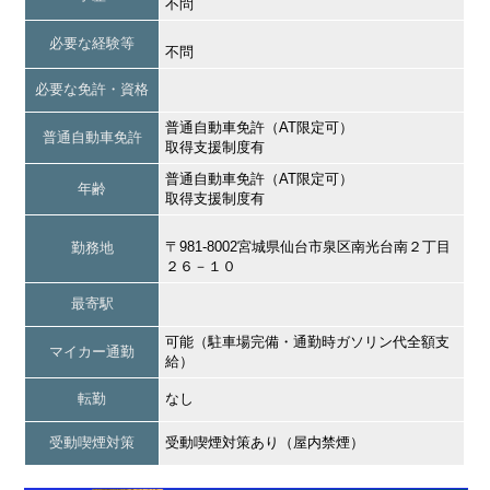
不問
必要な経験等
不問
必要な免許・資格
普通自動車免許（AT限定可）
普通自動車免許
取得支援制度有
普通自動車免許（AT限定可）
年齢
取得支援制度有
〒981-8002宮城県仙台市泉区南光台南２丁目
勤務地
２６－１０
最寄駅
可能（駐車場完備・通勤時ガソリン代全額支
マイカー通勤
給）
転勤
なし
受動喫煙対策
受動喫煙対策あり（屋内禁煙）