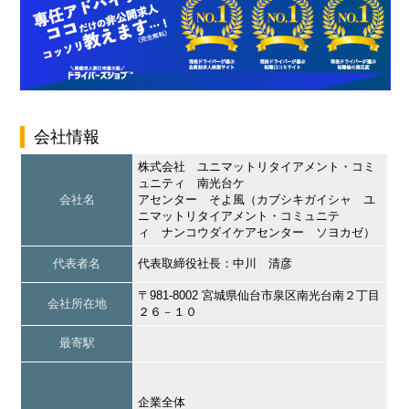
会社情報
株式会社 ユニマットリタイアメント・コミ
ュニティ 南光台ケ
会社名
アセンター そよ風（カブシキガイシャ ユ
ニマットリタイアメント・コミュニテ
ィ ナンコウダイケアセンター ソヨカゼ）
代表者名
代表取締役社長：中川 清彦
〒981-8002 宮城県仙台市泉区南光台南２丁目
会社所在地
２６－１０
最寄駅
企業全体