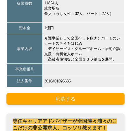
11824人
従業員数
就業場所
48人（うち女性：32人、パート：27人）
資本金
1億円
介護事業として全国ベッド数ナンバー１のシ
ョートステイをはじめ
事業内容
、デイサービス・グループホーム・居宅介護
支援・有料老人ホーム
・高齢者住宅など全国３３６拠点を展開。
事業所番号
法人番号
3010401095635
応募する
専任キャリアアドバイザーが全国津々浦々のこ
こだけの非公開求人、コッソリ教えます！