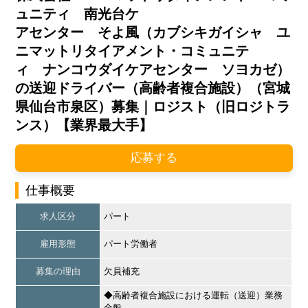
ュニティ 南光台ケ
アセンター そよ風（カブシキガイシャ ユ
ニマットリタイアメント・コミュニテ
ィ ナンコウダイケアセンター ソヨカゼ）
の送迎ドライバー（高齢者複合施設）（宮城
県仙台市泉区）募集｜ロジスト（旧ロジトラ
ンス）【業界最大手】
応募する
仕事概要
求人区分
パート
雇用形態
パート労働者
募集の理由
欠員補充
◆高齢者複合施設における運転（送迎）業務
全般。