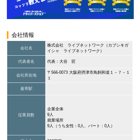
会社情報
株式会社 ライブネットワーク（カブシキガ
会社名
イシャ ライブネットワーク）
代表者名
代表：大谷 匠
〒566-0073 大阪府摂津市鳥飼和道１－７－１
会社所在地
１
最寄駅
企業全体
9人
従業員数
就業場所
9人（うち女性：0人、パート：0人）