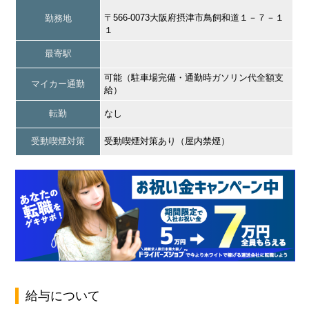
〒566-0073大阪府摂津市鳥飼和道１－７－１
勤務地
１
最寄駅
可能（駐車場完備・通勤時ガソリン代全額支
マイカー通勤
給）
転勤
なし
受動喫煙対策
受動喫煙対策あり（屋内禁煙）
給与について