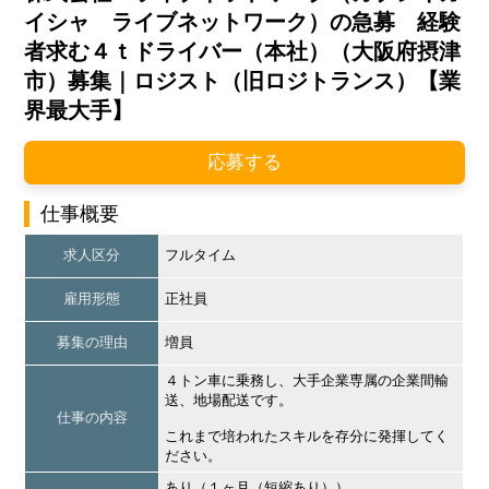
イシャ ライブネットワーク）の急募 経験
者求む４ｔドライバー（本社）（大阪府摂津
市）募集｜ロジスト（旧ロジトランス）【業
界最大手】
応募する
仕事概要
求人区分
フルタイム
雇用形態
正社員
募集の理由
増員
４トン車に乗務し、大手企業専属の企業間輸
送、地場配送です。
仕事の内容
これまで培われたスキルを存分に発揮してく
ださい。
あり（１ヶ月（短縮あり））