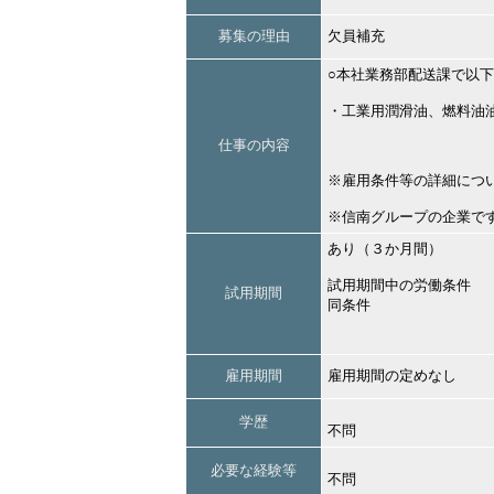
募集の理由
欠員補充
○本社業務部配送課で以
・工業用潤滑油、燃料油
仕事の内容
※雇用条件等の詳細につ
※信南グループの企業で
あり（３か月間）
試用期間中の労働条件
試用期間
同条件
雇用期間
雇用期間の定めなし
学歴
不問
必要な経験等
不問