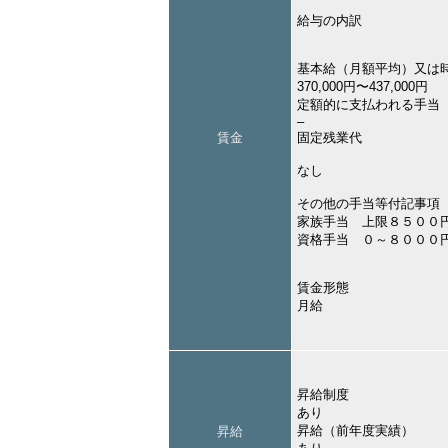
給与の内訳
基本給（月額平均）又は
370,000円〜437,000円
定額的に支払われる手当
–
賃金
固定残業代
なし
その他の手当等付記事項
家族手当 上限８５００
資格手当 ０～８０００
賃金形態
月給
昇給制度
あり
昇給（前年度実績）
昇給