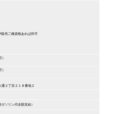
び販売二種資格あれば尚可
可）
可）
田市大通２丁目２１８番地２
時ガソリン代全額支給）