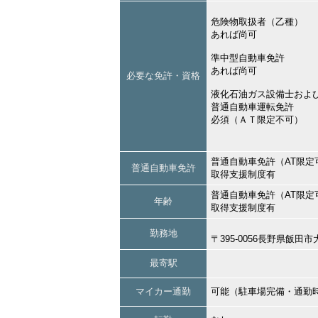
危険物取扱者（乙種）
あれば尚可
準中型自動車免許
あれば尚可
必要な免許・資格
液化石油ガス設備士およ
普通自動車運転免許
必須（ＡＴ限定不可）
普通自動車免許（AT限定
普通自動車免許
取得支援制度有
普通自動車免許（AT限定
年齢
取得支援制度有
勤務地
〒395-0056長野県飯
最寄駅
マイカー通勤
可能（駐車場完備・通勤