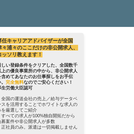
専任キャリアアドバイザーが全国
津々浦々のここだけの非公開求人、
コッソリ教えます！
厳しい登録条件をクリアした、全国数千
以上の優良事業所の中から、非公開求人
を含めてあなたのお仕事探しをお手伝
い。
完全無料
なのでご安心ください！
厚生労働大臣認可
・全国の運送会社の売上／給与データベ
ースを活用することでホワイトな求人の
みを厳選してご紹介
・すべての求人が100%独自開拓だから
急募案件や非公開求人が多数
・正社員のみ。派遣は一切掲載しません