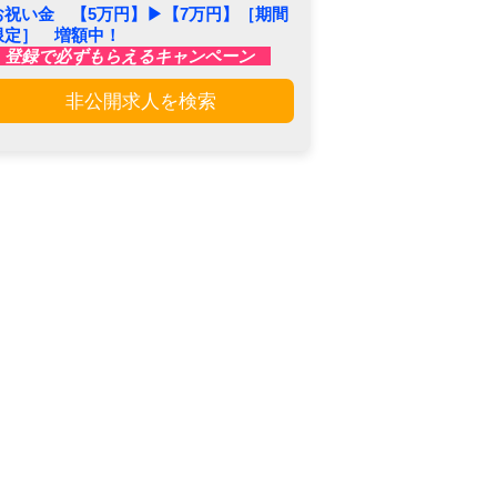
お祝い金 【5万円】▶︎【7万円】［期間
限定］ 増額中！
登録で必ずもらえるキャンペーン
非公開求人を検索