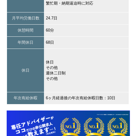
繁忙期・納期逼迫時に対応
月平均労働日数
24.7日
休憩時間
60分
年間休日
68日
休日
その他
休日
週休二日制
その他
年次有給休暇
6ヶ月経過後の年次有給休暇日数：10日