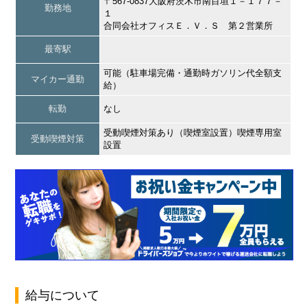
〒567-0837大阪府茨木市南目垣１－１７７－
勤務地
１
合同会社オフィスＥ．Ｖ．Ｓ 第２営業所
最寄駅
可能（駐車場完備・通勤時ガソリン代全額支
マイカー通勤
給）
転勤
なし
受動喫煙対策あり（喫煙室設置）喫煙専用室
受動喫煙対策
設置
給与について