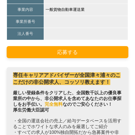
事業内容
一般貨物自動車運送業
事業所番号
法人番号
応募する
専任キャリアアドバイザーが全国津々浦々のこ
こだけの非公開求人、コッソリ教えます！
厳しい登録条件をクリアした、全国数千以上の優良事
業所の中から、非公開求人を含めてあなたのお仕事探
しをお手伝い。
完全無料
なのでご安心ください！
厚生労働大臣認可
・全国の運送会社の売上／給与データベースを活用す
ることでホワイトな求人のみを厳選してご紹介
・すべての求人が100%独自開拓だから急募案件や非