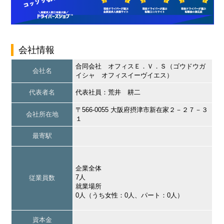
会社情報
合同会社 オフィスＥ．Ｖ．Ｓ（ゴウドウガ
会社名
イシャ オフィスイーヴイエス）
代表者名
代表社員：荒井 耕二
〒566-0055 大阪府摂津市新在家２－２７－３
会社所在地
１
最寄駅
企業全体
7人
従業員数
就業場所
0人（うち女性：0人、パート：0人）
資本金