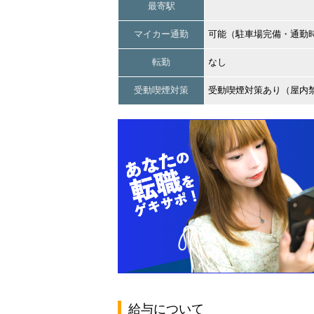
最寄駅
マイカー通勤
可能（駐車場完備・通勤
転勤
なし
受動喫煙対策
受動喫煙対策あり（屋内
給与について