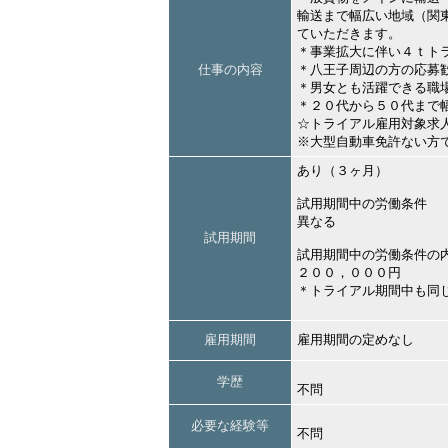
輸送まで幅広い地域（関
ていただきます。
＊事業拡大に伴い４ｔト
仕事の内容
＊八王子周辺の方の応募
＊男女とも活躍できる職
＊２０代から５０代まで
☆トライアル雇用対象
※大型自動車免許ない方
あり（３ヶ月）
試用期間中の労働条件
異なる
試用期間
試用期間中の労働条件の
２００，０００円
＊トライアル期間中も同
雇用期間
雇用期間の定めなし
学歴
不問
必要な経験等
不問