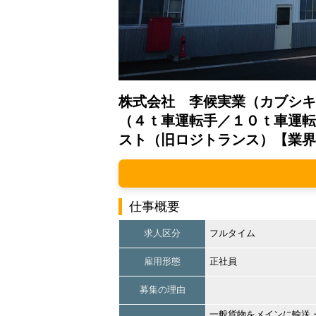
株式会社 李候実業（カブシキ
（４ｔ車運転手／１０ｔ車運転
スト（旧ロジトランス）【業界
仕事概要
求人区分
フルタイム
雇用形態
正社員
募集の理由
一般貨物をメインに輸送