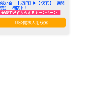
お祝い金 【5万円】▶︎【7万円】［期間
限定］ 増額中！
登録で必ずもらえるキャンペーン
非公開求人を検索