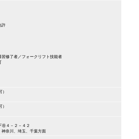
免許
講習修了者／フォークリフト技能者
可
可）
可）
市下谷４－２－４２
、神奈川、埼玉、千葉方面