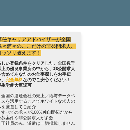
専任キャリアアドバイザーが全国
津々浦々のここだけの非公開求人、
コッソリ教えます！
厳しい登録条件をクリアした、全国数千
以上の優良事業所の中から、非公開求人
を含めてあなたのお仕事探しをお手伝
い。
完全無料
なのでご安心ください！
厚生労働大臣認可
・全国の運送会社の売上／給与データベ
ースを活用することでホワイトな求人の
みを厳選してご紹介
・すべての求人が100%独自開拓だから
急募案件や非公開求人が多数
・正社員のみ。派遣は一切掲載しません