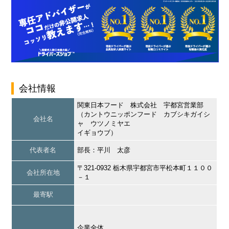
会社情報
関東日本フード 株式会社 宇都宮営業部
（カントウニッポンフード カブシキガイシ
会社名
ャ ウツノミヤエ
イギョウブ）
代表者名
部長：平川 太彦
〒321-0932 栃木県宇都宮市平松本町１１００
会社所在地
－１
最寄駅
企業全体