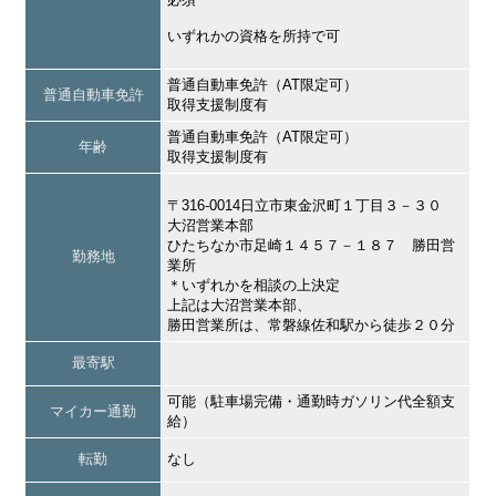
いずれかの資格を所持で可
普通自動車免許（AT限定可）
普通自動車免許
取得支援制度有
普通自動車免許（AT限定可）
年齢
取得支援制度有
〒316-0014日立市東金沢町１丁目３－３０
大沼営業本部
ひたちなか市足崎１４５７－１８７ 勝田営
勤務地
業所
＊いずれかを相談の上決定
上記は大沼営業本部、
勝田営業所は、常磐線佐和駅から徒歩２０分
最寄駅
可能（駐車場完備・通勤時ガソリン代全額支
マイカー通勤
給）
転勤
なし