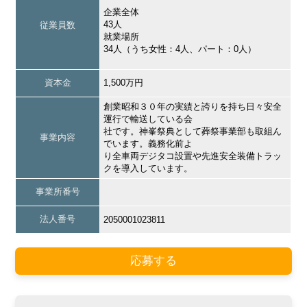
企業全体
43人
従業員数
就業場所
34人（うち女性：4人、パート：0人）
資本金
1,500万円
創業昭和３０年の実績と誇りを持ち日々安全
運行で輸送している会
社です。神峯祭典として葬祭事業部も取組ん
事業内容
でいます。義務化前よ
り全車両デジタコ設置や先進安全装備トラッ
クを導入しています。
事業所番号
法人番号
2050001023811
応募する