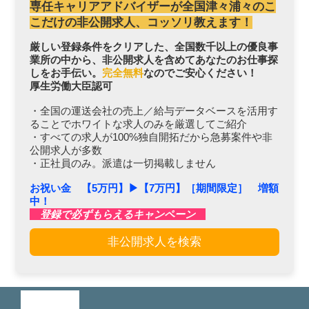
専任キャリアアドバイザーが全国津々浦々のこ
こだけの非公開求人、コッソリ教えます！
厳しい登録条件をクリアした、全国数千以上の優良事
業所の中から、非公開求人を含めてあなたのお仕事探
しをお手伝い。
完全無料
なのでご安心ください！
厚生労働大臣認可
・全国の運送会社の売上／給与データベースを活用す
ることでホワイトな求人のみを厳選してご紹介
・すべての求人が100%独自開拓だから急募案件や非
公開求人が多数
・正社員のみ。派遣は一切掲載しません
お祝い金 【5万円】▶︎【7万円】［期間限定］ 増額
中！
登録で必ずもらえるキャンペーン
非公開求人を検索