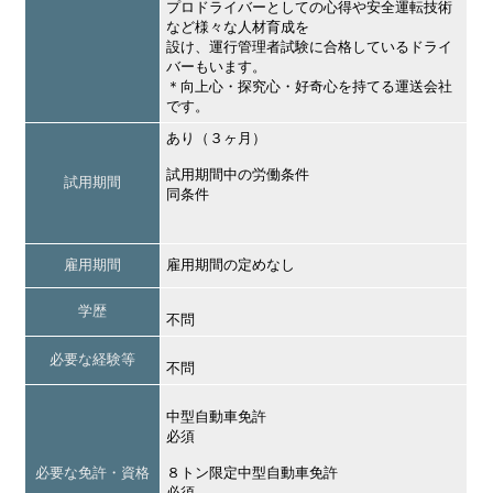
プロドライバーとしての心得や安全運転技術
など様々な人材育成を
設け、運行管理者試験に合格しているドライ
バーもいます。
＊向上心・探究心・好奇心を持てる運送会社
です。
あり（３ヶ月）
試用期間中の労働条件
試用期間
同条件
雇用期間
雇用期間の定めなし
学歴
不問
必要な経験等
不問
中型自動車免許
必須
必要な免許・資格
８トン限定中型自動車免許
必須