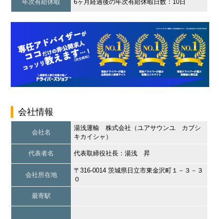
年次有給休暇
6ヶ月経過後の年次有給休暇日数：10日
会社情報
湯浅運輸 株式会社（ユアサウンユ カブシ
会社名
キカイシャ）
代表者名
代表取締役社長：湯浅 昇
〒316-0014 茨城県日立市東金沢町１－３－３
会社所在地
０
最寄駅