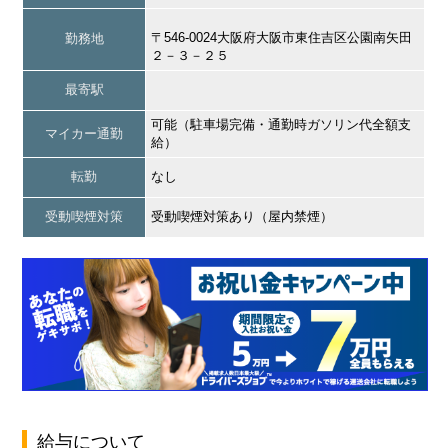
〒546-0024大阪府大阪市東住吉区公園南矢田
勤務地
２－３－２５
最寄駅
可能（駐車場完備・通勤時ガソリン代全額支
マイカー通勤
給）
転勤
なし
受動喫煙対策
受動喫煙対策あり（屋内禁煙）
給与について