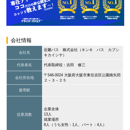
会社情報
近畿バス 株式会社（キンキ バス カブシ
会社名
キカイシヤ）
代表者名
代表取締役：吉田 修三
〒546-0024 大阪府大阪市東住吉区公園南矢田
会社所在地
２－３－２５
最寄駅
企業全体
13人
従業員数
就業場所
8人（うち女性：1人、パート：4人）