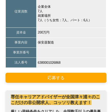
企業全体
7人
従業員数
就業場所
7人（うち女性：7人、パート：6人）
資本金
200万円
事業内容
保安器製造
事業所番号
法人番号
6380001026868
応募する
専任キャリアアドバイザーが全国津々浦々のこ
こだけの非公開求人、コッソリ教えます！
厳しい登録条件をクリアした、全国数千以上の優良事