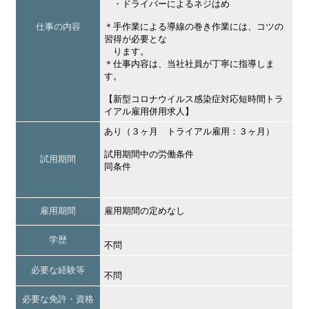
・ドライバーによるネジはめ
仕事の内容
＊手作業による導線の巻き作業には、コツの
習得が必要とな
ります。
＊仕事内容は、当社社員が丁寧に指導しま
す。
【新型コロナウイルス感染症対応短時間トラ
イアル雇用併用求人】
あり（３ヶ月 トライアル雇用：３ヶ月）
試用期間中の労働条件
試用期間
同条件
雇用期間
雇用期間の定めなし
学歴
不問
必要な経験等
不問
必要な免許・資格