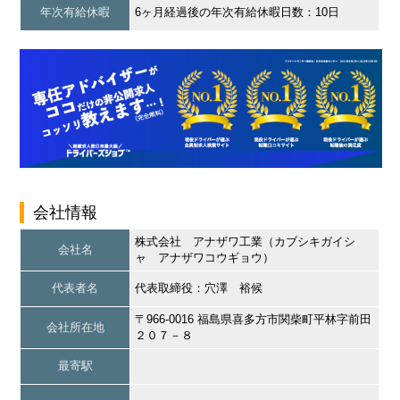
年次有給休暇
6ヶ月経過後の年次有給休暇日数：10日
会社情報
株式会社 アナザワ工業（カブシキガイシ
会社名
ャ アナザワコウギョウ）
代表者名
代表取締役：穴澤 裕候
〒966-0016 福島県喜多方市関柴町平林字前田
会社所在地
２０７－８
最寄駅