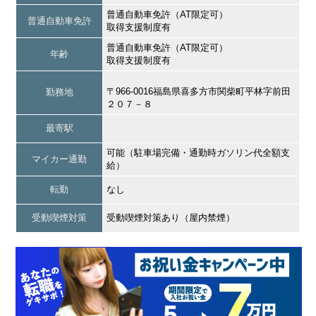
普通自動車免許（AT限定可）
普通自動車免許
取得支援制度有
普通自動車免許（AT限定可）
年齢
取得支援制度有
〒966-0016福島県喜多方市関柴町平林字前田
勤務地
２０７－８
最寄駅
可能（駐車場完備・通勤時ガソリン代全額支
マイカー通勤
給）
転勤
なし
受動喫煙対策
受動喫煙対策あり（屋内禁煙）