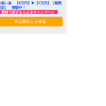
お祝い金 【5万円】▶︎【7万円】［期間
限定］ 増額中！
登録で必ずもらえるキャンペーン
非公開求人を検索