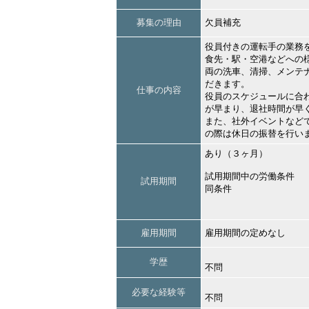
募集の理由
欠員補充
役員付きの運転手の業務
食先・駅・空港などへの
両の洗車、清掃、メンテ
だきます。
仕事の内容
役員のスケジュールに合
が早まり、退社時間が早
また、社外イベントなど
の際は休日の振替を行い
あり（３ヶ月）
試用期間中の労働条件
試用期間
同条件
雇用期間
雇用期間の定めなし
学歴
不問
必要な経験等
不問