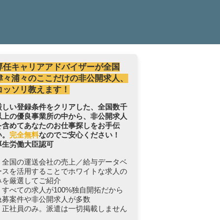
専任キャリアアドバイザーが全国
津々浦々のここだけの非公開求人、
コッソリ教えます！
厳しい登録条件をクリアした、全国数千
以上の優良事業所の中から、非公開求人
を含めてあなたのお仕事探しをお手伝
い。
完全無料
なのでご安心ください！
厚生労働大臣認可
・全国の運送会社の売上／給与データベ
ースを活用することでホワイトな求人の
みを厳選してご紹介
・すべての求人が100%独自開拓だから
急募案件や非公開求人が多数
・正社員のみ。派遣は一切掲載しません