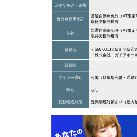
必要な免許・資格
普通自動車免許（AT限定
普通自動車免許
取得支援制度有
普通自動車免許（AT限定
年齢
取得支援制度有
〒550-0013大阪府
勤務地
「株式会社 ガイアホー
最寄駅
マイカー通勤
可能（駐車場完備・通勤
転勤
なし
受動喫煙対策
受動喫煙対策あり（屋内