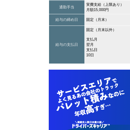
実費支給（上限あり）
通勤手当
月額15,000円
給与の締め日
固定（月末）
固定（月末以外）
支払月
給与の支払日
翌月
支払日
10日