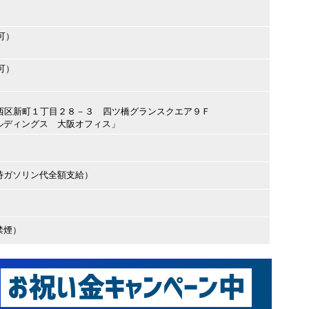
可）
可）
大阪市西区新町１丁目２８－３ 四ツ橋グランスクエア９Ｆ
ルディングス 大阪オフィス」
時ガソリン代全額支給）
禁煙）