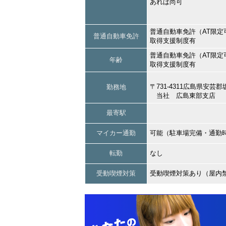
あれば尚可
普通自動車免許（AT限定
普通自動車免許
取得支援制度有
普通自動車免許（AT限定
年齢
取得支援制度有
〒731-4311広島県安
勤務地
当社 広島東部支店
最寄駅
マイカー通勤
可能（駐車場完備・通勤
転勤
なし
受動喫煙対策
受動喫煙対策あり（屋内