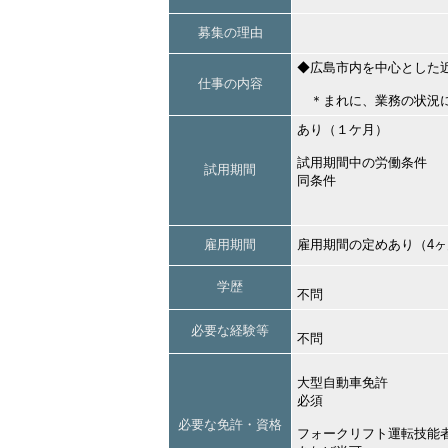
募集の理由
◆広島市内を中心とした
仕事の内容
＊まれに、業務の状況に
あり（１ケ月）
試用期間中の労働条件
試用期間
同条件
雇用期間
雇用期間の定めあり（4
学歴
不問
必要な経験等
不問
大型自動車免許
必須
必要な免許・資格
フォークリフト運転技能