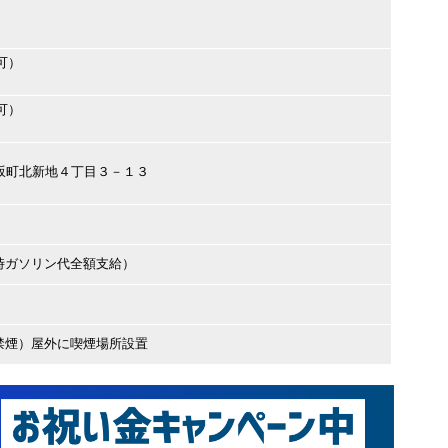
可）
可）
芸郡坂町北新地４丁目３－１３
時ガソリン代全額支給）
禁煙）屋外に喫煙場所設置