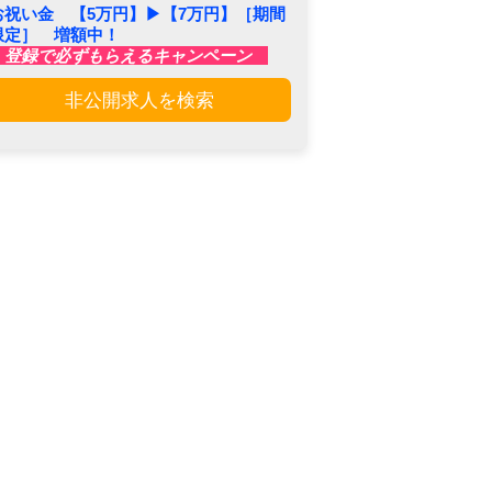
お祝い金 【5万円】▶︎【7万円】［期間
限定］ 増額中！
登録で必ずもらえるキャンペーン
非公開求人を検索