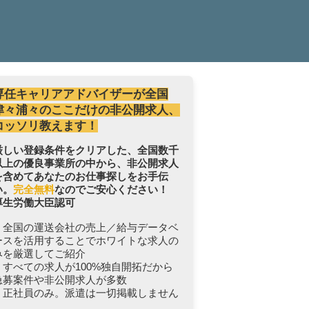
専任キャリアアドバイザーが全国
津々浦々のここだけの非公開求人、
コッソリ教えます！
厳しい登録条件をクリアした、全国数千
以上の優良事業所の中から、非公開求人
を含めてあなたのお仕事探しをお手伝
い。
完全無料
なのでご安心ください！
厚生労働大臣認可
・全国の運送会社の売上／給与データベ
ースを活用することでホワイトな求人の
みを厳選してご紹介
・すべての求人が100%独自開拓だから
急募案件や非公開求人が多数
・正社員のみ。派遣は一切掲載しません