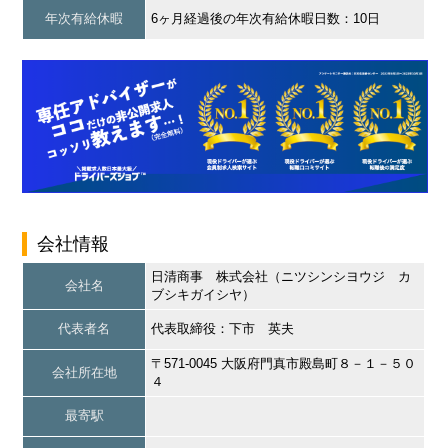
年次有給休暇
6ヶ月経過後の年次有給休暇日数：10日
会社情報
日清商事 株式会社（ニツシンシヨウジ カ
会社名
ブシキガイシヤ）
代表者名
代表取締役：下市 英夫
〒571-0045 大阪府門真市殿島町８－１－５０
会社所在地
４
最寄駅