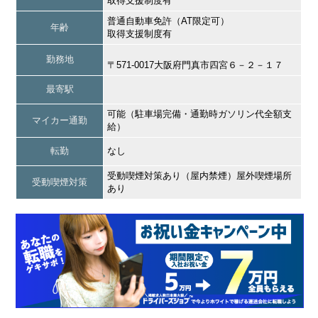
取得支援制度有
普通自動車免許（AT限定可）
年齢
取得支援制度有
勤務地
〒571-0017大阪府門真市四宮６－２－１７
最寄駅
可能（駐車場完備・通勤時ガソリン代全額支
マイカー通勤
給）
転勤
なし
受動喫煙対策あり（屋内禁煙）屋外喫煙場所
受動喫煙対策
あり