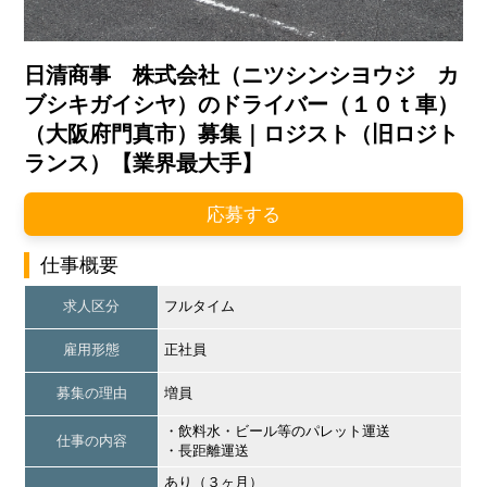
日清商事 株式会社（ニツシンシヨウジ カ
ブシキガイシヤ）のドライバー（１０ｔ車）
（大阪府門真市）募集｜ロジスト（旧ロジト
ランス）【業界最大手】
応募する
仕事概要
求人区分
フルタイム
雇用形態
正社員
募集の理由
増員
・飲料水・ビール等のパレット運送
仕事の内容
・長距離運送
あり（３ヶ月）