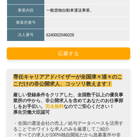
事業内容
一般貨物自動車運送事業。
事業所番号
法人番号
6240002046029
応募する
専任キャリアアドバイザーが全国津々浦々のこ
こだけの非公開求人、コッソリ教えます！
厳しい登録条件をクリアした、全国数千以上の優良事
業所の中から、非公開求人を含めてあなたのお仕事探
しをお手伝い。
完全無料
なのでご安心ください！
厚生労働大臣認可
・全国の運送会社の売上／給与データベースを活用す
ることでホワイトな求人のみを厳選してご紹介
・すべての求人が100%独自開拓だから急募案件や非