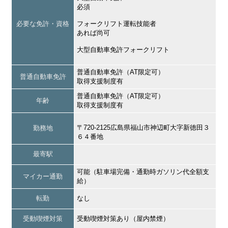
必須
必要な免許・資格
フォークリフト運転技能者
あれば尚可
大型自動車免許フォークリフト
普通自動車免許（AT限定可）
普通自動車免許
取得支援制度有
普通自動車免許（AT限定可）
年齢
取得支援制度有
〒720-2125広島県福山市神辺町大字新徳田３
勤務地
６４番地
最寄駅
可能（駐車場完備・通勤時ガソリン代全額支
マイカー通勤
給）
転勤
なし
受動喫煙対策
受動喫煙対策あり（屋内禁煙）