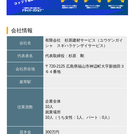
会社情報
有限会社 杉原建材サービス（ユウゲンガイ
会社名
シャ スギハラケンザイサービス）
代表者名
代表取締役：杉原 剛
〒720-2125 広島県福山市神辺町大字新徳田３
会社所在地
６４番地
最寄駅
企業全体
10人
従業員数
就業場所
10人（うち女性：1人、パート：0人）
資本金
300万円