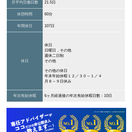
月平均労働日数
21.5日
休憩時間
60分
年間休日
107日
休日
日曜日，その他
週休二日制
休日
その他
その他の休日
年末年始休暇１２／３０～１／４
月８～９日休み
年次有給休暇
6ヶ月経過後の年次有給休暇日数：10日