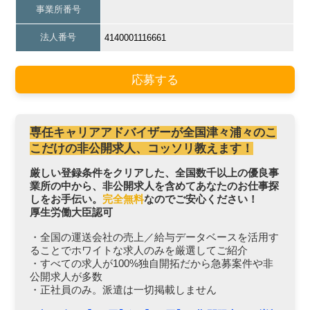
事業所番号
法人番号
4140001116661
応募する
専任キャリアアドバイザーが全国津々浦々のこ
こだけの非公開求人、コッソリ教えます！
厳しい登録条件をクリアした、全国数千以上の優良事
業所の中から、非公開求人を含めてあなたのお仕事探
しをお手伝い。
完全無料
なのでご安心ください！
厚生労働大臣認可
・全国の運送会社の売上／給与データベースを活用す
ることでホワイトな求人のみを厳選してご紹介
・すべての求人が100%独自開拓だから急募案件や非
公開求人が多数
・正社員のみ。派遣は一切掲載しません