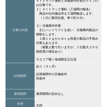
４ｔトラック運転と冷蔵庫内作業がメインの
お仕事です。
１）４ｔトラック運転（工場間の輸送）
商品や社内備品等を工場間輸送します。
（１日に数回往復。車で約５分）
２）冷蔵庫内作業
仕事の内容
主にハンドリフトを使い、冷蔵構内製品の
移動をします。
１箱１ｋｇから８ｋｇ程度の製品の手積み
作業もあります。
（複数人数で行いますが、１日最大２００
箱程度の場合あり）
※エリア職＝地域限定正社員
あり（３ヶ月）
試用期間中の労働条件
試用期間
同条件
雇用期間
雇用期間の定めなし
学歴
不問