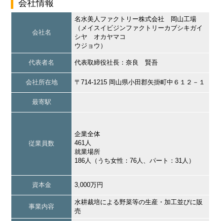
会社情報
名水美人ファクトリー株式会社 岡山工場
（メイスイビジンファクトリーカブシキガイ
会社名
シヤ オカヤマコ
ウジョウ）
代表者名
代表取締役社長：奈良 賢吾
会社所在地
〒714-1215 岡山県小田郡矢掛町中６１２－１
最寄駅
企業全体
461人
従業員数
就業場所
186人（うち女性：76人、パート：31人）
資本金
3,000万円
水耕裁培による野菜等の生産・加工並びに販
事業内容
売