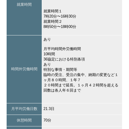
就業時間
就業時間１
7時20分〜16時30分
就業時間２
8時50分〜18時00分
あり
月平均時間外労働時間
10時間
36協定における特別条項
あり
時間外労働時間
特別な事情・期間等
臨時の受注、受注の集中、納期の変更など１
ヶ月８０時間、１年７
２０時間まで延長。１ヶ月４２時間を超える
回数は各人年６回まで
月平均労働日数
21.3日
休憩時間
70分