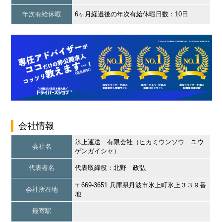
年次有給休暇
6ヶ月経過後の年次有給休暇日数：10日
会社情報
氷上運送 有限会社（ヒカミウンソウ ユウ
会社名
ゲンガイシャ）
代表者名
代表取締役：北野 政弘
〒669-3651 兵庫県丹波市氷上町氷上３３９番
会社所在地
地
最寄駅