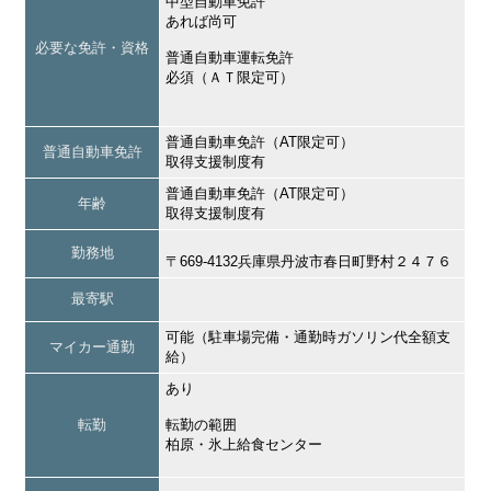
中型自動車免許
あれば尚可
必要な免許・資格
普通自動車運転免許
必須（ＡＴ限定可）
普通自動車免許（AT限定可）
普通自動車免許
取得支援制度有
普通自動車免許（AT限定可）
年齢
取得支援制度有
勤務地
〒669-4132兵庫県丹波市春日町野村２４７６
最寄駅
可能（駐車場完備・通勤時ガソリン代全額支
マイカー通勤
給）
あり
転勤
転勤の範囲
柏原・氷上給食センター