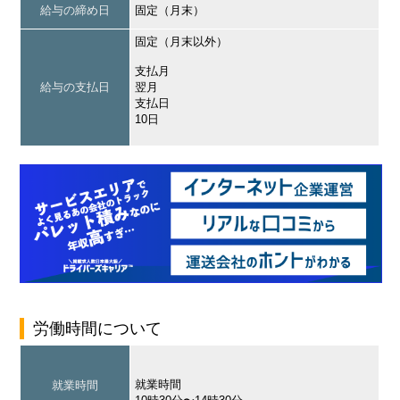
給与の締め日
固定（月末）
固定（月末以外）
支払月
給与の支払日
翌月
支払日
10日
労働時間について
就業時間
就業時間