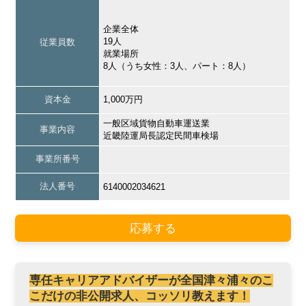
企業全体
19人
従業員数
就業場所
8人（うち女性：3人、パート：8人）
資本金
1,000万円
一般区域貨物自動車運送業
事業内容
近畿陸運局長認定民間車検場
事業所番号
法人番号
6140002034621
応募する
専任キャリアアドバイザーが全国津々浦々のこ
こだけの非公開求人、コッソリ教えます！